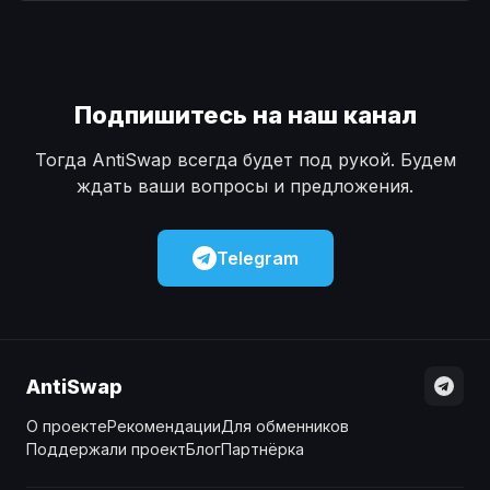
Наличные
Наличные
USD
USD
Наличные
Наличные
KZT
KZT
Подпишитесь на наш канал
Тогда AntiSwap всегда будет под рукой. Будем
ждать ваши вопросы и предложения.
Telegram
AntiSwap
О проекте
Рекомендации
Для обменников
Поддержали проект
Блог
Партнёрка