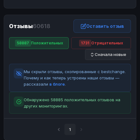
ЮMoney
ЮMoney
RUB
RUB
БАЛАНСЫ КРИПТОБИРЖ
Отзывы
60618
Binance
Binance
Оставить отзыв
RUB
RUB
ИНТЕРНЕТ БАНКИНГ
58887
Положительных
1731
Отрицательных
СБЕР
СБЕР
RUB
RUB
Сначала новые
Альфа-Банк
Альфа-Банк
RUB
RUB
Райффайзен
Райффайзен
RUB
RUB
Мы скрыли отзывы, скопированные с bestchange.
ВТБ
ВТБ
RUB
RUB
Почему и как теперь устроены наши отзывы —
рассказали
в блоге
.
Т-Банк
Т-Банк
RUB
RUB
ДЕНЕЖНЫЕ ПЕРЕВОДЫ
Обнаружено 58885 положительных отзывов на
других мониторингах.
ЗК
ЗК
USD
USD
WU
WU
USD
USD
НАЛИЧНЫЕ ДЕНЬГИ
1
Наличные
Наличные
RUB
RUB