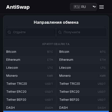
AntiSwap
Направления обмена
КРИПТОВАЛЮТА
Bitcoin
Bitcoin
BTC
BTC
Ethereum
Ethereum
ETH
ETH
Litecoin
Litecoin
LTC
LTC
Monero
Monero
XMR
XMR
Tether TRC20
Tether TRC20
USDT
USDT
Tether ERC20
Tether ERC20
USDT
USDT
Tether BEP20
Tether BEP20
USDT
USDT
DASH
DASH
DASH
DASH