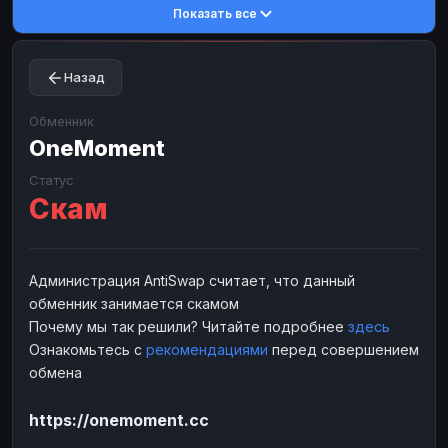
Показать все
Toncoin
Toncoin
TON
TON
Dogecoin
Dogecoin
DOGE
DOGE
Назад
TRX
TRX
TRON
TRON
Bitcoin Cash
Bitcoin Cash
BCH
BCH
Обменник
BinanceCoin
OneMoment
BinanceCoin
BEP20
BEP20
Ether Classic
Ether Classic
ETC
ETC
Статус
Скам
Solana
Solana
SOL
SOL
Ripple
Ripple
XRP
XRP
ЭЛЕКТРОННЫЕ ДЕНЬГИ
Администрация AntiSwap считает, что данный
обменник занимается скамом
Paxum
Paxum
USD
USD
Почему мы так решили? Читайте подробнее
здесь
Perfect Money
Perfect Money
USD
USD
Ознакомьтесь с
рекомендациями
перед совершением
Payoneer
Payoneer
USD
USD
обмена
PayPal
PayPal
USD
USD
https://onemoment.cc
Payeer
Payeer
USD
USD