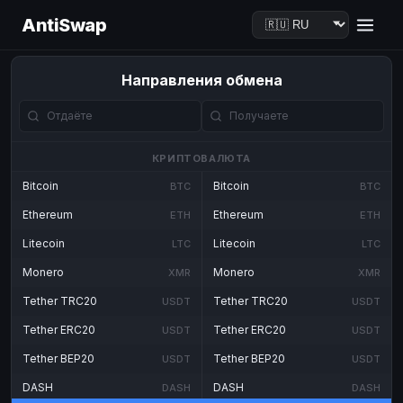
AntiSwap
Направления обмена
КРИПТОВАЛЮТА
Bitcoin
Bitcoin
BTC
BTC
Ethereum
Ethereum
ETH
ETH
Litecoin
Litecoin
LTC
LTC
Monero
Monero
XMR
XMR
Tether TRC20
Tether TRC20
USDT
USDT
Tether ERC20
Tether ERC20
USDT
USDT
Tether BEP20
Tether BEP20
USDT
USDT
DASH
DASH
DASH
DASH