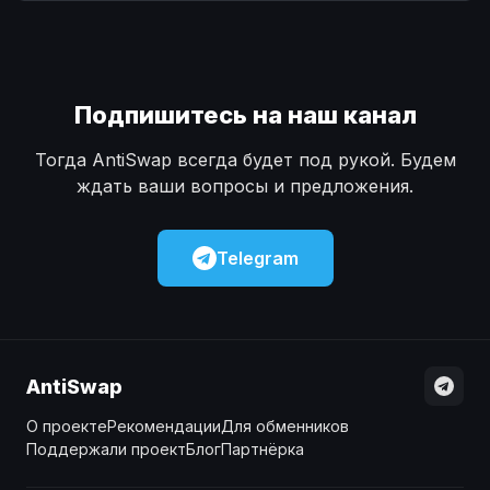
Наличные
Наличные
USD
USD
Наличные
Наличные
KZT
KZT
Подпишитесь на наш канал
Тогда AntiSwap всегда будет под рукой. Будем
ждать ваши вопросы и предложения.
Telegram
AntiSwap
О проекте
Рекомендации
Для обменников
Поддержали проект
Блог
Партнёрка