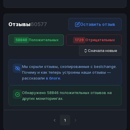
ЮMoney
ЮMoney
RUB
RUB
БАЛАНСЫ КРИПТОБИРЖ
Отзывы
60577
Binance
Binance
Оставить отзыв
RUB
RUB
ИНТЕРНЕТ БАНКИНГ
58848
Положительных
1729
Отрицательных
СБЕР
СБЕР
RUB
RUB
Сначала новые
Альфа-Банк
Альфа-Банк
RUB
RUB
Райффайзен
Райффайзен
RUB
RUB
Мы скрыли отзывы, скопированные с bestchange.
ВТБ
ВТБ
RUB
RUB
Почему и как теперь устроены наши отзывы —
рассказали
в блоге
.
Т-Банк
Т-Банк
RUB
RUB
ДЕНЕЖНЫЕ ПЕРЕВОДЫ
Обнаружено 58846 положительных отзывов на
других мониторингах.
ЗК
ЗК
USD
USD
WU
WU
USD
USD
НАЛИЧНЫЕ ДЕНЬГИ
1
Наличные
Наличные
RUB
RUB