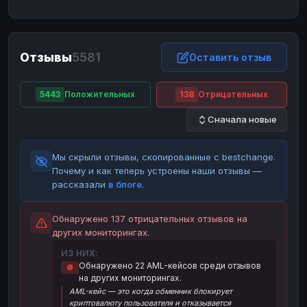
ЮMoney
ЮMoney
RUB
RUB
БАЛАНСЫ КРИПТОБИРЖ
Отзывы
5581
Binance
Binance
Оставить отзыв
RUB
RUB
ИНТЕРНЕТ БАНКИНГ
5443
Положительных
138
Отрицательных
СБЕР
СБЕР
RUB
RUB
Сначала новые
Альфа-Банк
Альфа-Банк
RUB
RUB
Райффайзен
Райффайзен
RUB
RUB
Мы скрыли отзывы, скопированные с bestchange.
ВТБ
ВТБ
RUB
RUB
Почему и как теперь устроены наши отзывы —
рассказали
в блоге
.
Т-Банк
Т-Банк
RUB
RUB
ДЕНЕЖНЫЕ ПЕРЕВОДЫ
Обнаружено 137 отрицательных отзывов на
других мониторингах.
ЗК
ЗК
USD
USD
ИЗ НИХ:
WU
WU
USD
USD
Обнаружено 22 AML-кейсов среди отзывов
🚫
на других мониторингах.
НАЛИЧНЫЕ ДЕНЬГИ
AML-кейс — это когда обменник блокирует
Наличные
Наличные
RUB
RUB
криптовалюту пользователя и отказывается