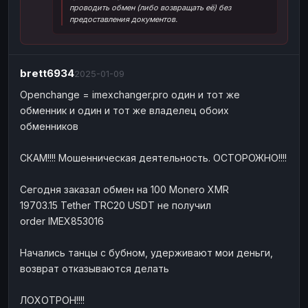
проводить обмен (либо возвращать её) без
Наличные
Наличные
USD
USD
предоставления документов.
Наличные
Наличные
KZT
KZT
brett6934
2025-01-09
Openchange = imexchanger.pro один и тот же
обменник и один и тот же владелец обоих
обменников
СКАМ!!!! Мошенническая деятельность. ОСТОРОЖНО!!!!
Сегодня заказал обмен на 100 Monero XMR
19703.15 Tether TRC20 USDT не получил
order IMEX853016
Начались танцы с бубном, удерживают мои деньги,
возврат отказываются делать
ЛОХОТРОН!!!!