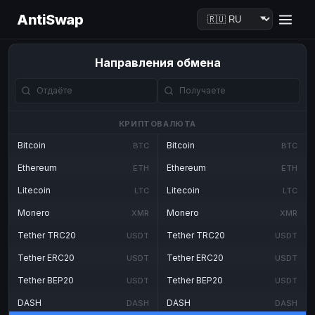
AntiSwap
Направления обмена
КРИПТОВАЛЮТА
Bitcoin
Bitcoin
BTC
BTC
Ethereum
Ethereum
ETH
ETH
Litecoin
Litecoin
LTC
LTC
Monero
Monero
XMR
XMR
Tether TRC20
Tether TRC20
USDT
USDT
Tether ERC20
Tether ERC20
USDT
USDT
Tether BEP20
Tether BEP20
USDT
USDT
DASH
DASH
DASH
DASH