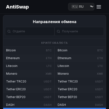
AntiSwap
Направления обмена
КРИПТОВАЛЮТА
Bitcoin
Bitcoin
BTC
BTC
Ethereum
Ethereum
ETH
ETH
Litecoin
Litecoin
LTC
LTC
Monero
Monero
XMR
XMR
Tether TRC20
Tether TRC20
USDT
USDT
Tether ERC20
Tether ERC20
USDT
USDT
Tether BEP20
Tether BEP20
USDT
USDT
DASH
DASH
DASH
DASH