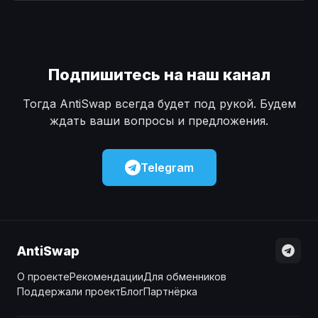
Наличные
Наличные
USD
USD
Наличные
Наличные
KZT
KZT
Подпишитесь на наш канал
Тогда AntiSwap всегда будет под рукой. Будем
ждать ваши вопросы и предложения.
Telegram
AntiSwap
О проекте
Рекомендации
Для обменников
Поддержали проект
Блог
Партнёрка