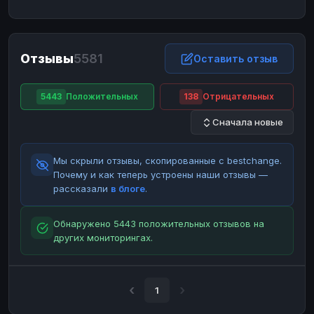
ЮMoney
ЮMoney
RUB
RUB
БАЛАНСЫ КРИПТОБИРЖ
Отзывы
5581
Binance
Binance
Оставить отзыв
RUB
RUB
ИНТЕРНЕТ БАНКИНГ
5443
Положительных
138
Отрицательных
СБЕР
СБЕР
RUB
RUB
Сначала новые
Альфа-Банк
Альфа-Банк
RUB
RUB
Райффайзен
Райффайзен
RUB
RUB
Мы скрыли отзывы, скопированные с bestchange.
ВТБ
ВТБ
RUB
RUB
Почему и как теперь устроены наши отзывы —
рассказали
в блоге
.
Т-Банк
Т-Банк
RUB
RUB
ДЕНЕЖНЫЕ ПЕРЕВОДЫ
Обнаружено 5443 положительных отзывов на
других мониторингах.
ЗК
ЗК
USD
USD
WU
WU
USD
USD
НАЛИЧНЫЕ ДЕНЬГИ
1
Наличные
Наличные
RUB
RUB