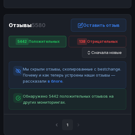
ЮMoney
ЮMoney
RUB
RUB
БАЛАНСЫ КРИПТОБИРЖ
Отзывы
5580
Binance
Binance
Оставить отзыв
RUB
RUB
ИНТЕРНЕТ БАНКИНГ
5442
Положительных
138
Отрицательных
СБЕР
СБЕР
RUB
RUB
Сначала новые
Альфа-Банк
Альфа-Банк
RUB
RUB
Райффайзен
Райффайзен
RUB
RUB
Мы скрыли отзывы, скопированные с bestchange.
ВТБ
ВТБ
RUB
RUB
Почему и как теперь устроены наши отзывы —
рассказали
в блоге
.
Т-Банк
Т-Банк
RUB
RUB
ДЕНЕЖНЫЕ ПЕРЕВОДЫ
Обнаружено 5442 положительных отзывов на
других мониторингах.
ЗК
ЗК
USD
USD
WU
WU
USD
USD
НАЛИЧНЫЕ ДЕНЬГИ
1
Наличные
Наличные
RUB
RUB