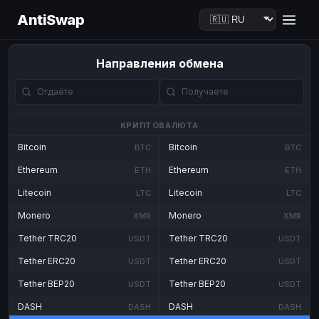
AntiSwap
Направления обмена
КРИПТОВАЛЮТА
Bitcoin
Bitcoin
BTC
BTC
Ethereum
Ethereum
ETH
ETH
Litecoin
Litecoin
LTC
LTC
Monero
Monero
XMR
XMR
Tether TRC20
Tether TRC20
USDT
USDT
Tether ERC20
Tether ERC20
USDT
USDT
Tether BEP20
Tether BEP20
USDT
USDT
DASH
DASH
DASH
DASH