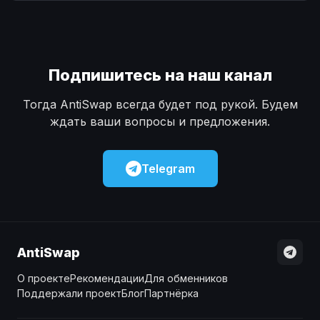
Наличные
Наличные
USD
USD
Наличные
Наличные
KZT
KZT
Подпишитесь на наш канал
Тогда AntiSwap всегда будет под рукой. Будем
ждать ваши вопросы и предложения.
Telegram
AntiSwap
О проекте
Рекомендации
Для обменников
Поддержали проект
Блог
Партнёрка