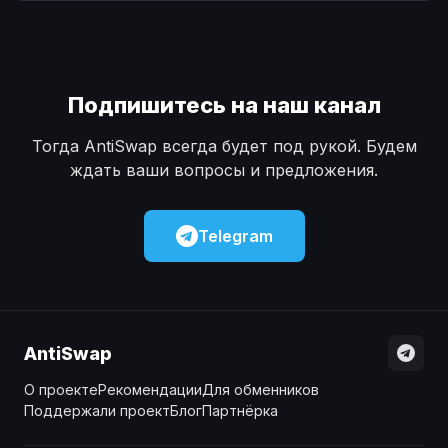
Наличные
Наличные
USD
USD
Наличные
Наличные
KZT
KZT
Подпишитесь на наш канал
Тогда AntiSwap всегда будет под рукой. Будем
ждать ваши вопросы и предложения.
Telegram
AntiSwap
О проекте
Рекомендации
Для обменников
Поддержали проект
Блог
Партнёрка