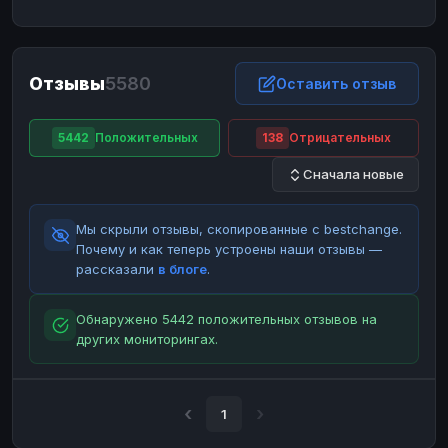
ЮMoney
ЮMoney
RUB
RUB
БАЛАНСЫ КРИПТОБИРЖ
Отзывы
5580
Binance
Binance
Оставить отзыв
RUB
RUB
ИНТЕРНЕТ БАНКИНГ
5442
Положительных
138
Отрицательных
СБЕР
СБЕР
RUB
RUB
Сначала новые
Альфа-Банк
Альфа-Банк
RUB
RUB
Райффайзен
Райффайзен
RUB
RUB
Мы скрыли отзывы, скопированные с bestchange.
ВТБ
ВТБ
RUB
RUB
Почему и как теперь устроены наши отзывы —
рассказали
в блоге
.
Т-Банк
Т-Банк
RUB
RUB
ДЕНЕЖНЫЕ ПЕРЕВОДЫ
Обнаружено 5442 положительных отзывов на
других мониторингах.
ЗК
ЗК
USD
USD
WU
WU
USD
USD
НАЛИЧНЫЕ ДЕНЬГИ
1
Наличные
Наличные
RUB
RUB