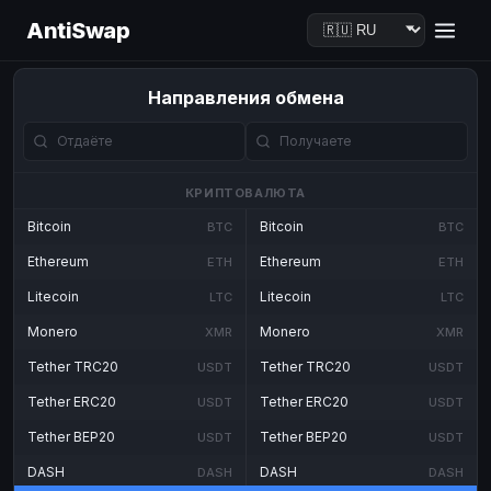
AntiSwap
Направления обмена
КРИПТОВАЛЮТА
Bitcoin
Bitcoin
BTC
BTC
Ethereum
Ethereum
ETH
ETH
Litecoin
Litecoin
LTC
LTC
Monero
Monero
XMR
XMR
Tether TRC20
Tether TRC20
USDT
USDT
Tether ERC20
Tether ERC20
USDT
USDT
Tether BEP20
Tether BEP20
USDT
USDT
DASH
DASH
DASH
DASH