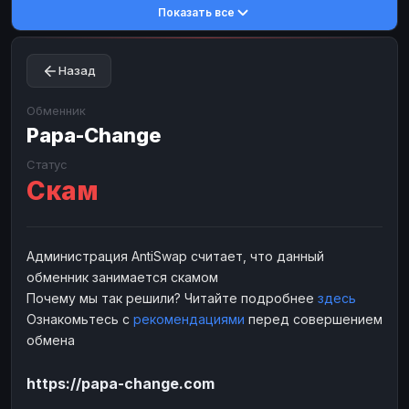
Показать все
Toncoin
Toncoin
TON
TON
Dogecoin
Dogecoin
DOGE
DOGE
Назад
TRX
TRX
TRON
TRON
Bitcoin Cash
Bitcoin Cash
BCH
BCH
Обменник
BinanceCoin
Papa-Change
BinanceCoin
BEP20
BEP20
Ether Classic
Ether Classic
ETC
ETC
Статус
Скам
Solana
Solana
SOL
SOL
Ripple
Ripple
XRP
XRP
ЭЛЕКТРОННЫЕ ДЕНЬГИ
Администрация AntiSwap считает, что данный
обменник занимается скамом
Paxum
Paxum
USD
USD
Почему мы так решили? Читайте подробнее
здесь
Perfect Money
Perfect Money
USD
USD
Ознакомьтесь с
рекомендациями
перед совершением
Payoneer
Payoneer
USD
USD
обмена
PayPal
PayPal
USD
USD
https://papa-change.com
Payeer
Payeer
USD
USD