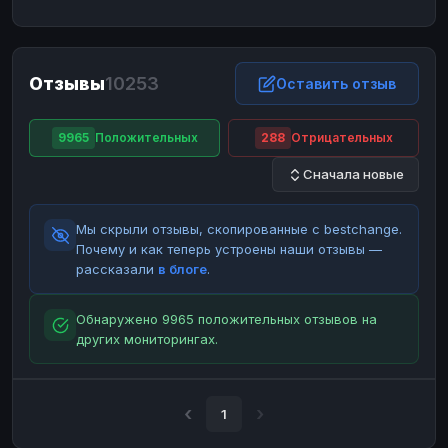
ЮMoney
ЮMoney
RUB
RUB
БАЛАНСЫ КРИПТОБИРЖ
Отзывы
10253
Binance
Binance
Оставить отзыв
RUB
RUB
ИНТЕРНЕТ БАНКИНГ
9965
Положительных
288
Отрицательных
СБЕР
СБЕР
RUB
RUB
Сначала новые
Альфа-Банк
Альфа-Банк
RUB
RUB
Райффайзен
Райффайзен
RUB
RUB
Мы скрыли отзывы, скопированные с bestchange.
ВТБ
ВТБ
RUB
RUB
Почему и как теперь устроены наши отзывы —
рассказали
в блоге
.
Т-Банк
Т-Банк
RUB
RUB
ДЕНЕЖНЫЕ ПЕРЕВОДЫ
Обнаружено 9965 положительных отзывов на
других мониторингах.
ЗК
ЗК
USD
USD
WU
WU
USD
USD
НАЛИЧНЫЕ ДЕНЬГИ
1
Наличные
Наличные
RUB
RUB