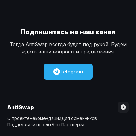
Наличные
Наличные
USD
USD
Наличные
Наличные
KZT
KZT
Подпишитесь на наш канал
Тогда AntiSwap всегда будет под рукой. Будем
ждать ваши вопросы и предложения.
Telegram
AntiSwap
О проекте
Рекомендации
Для обменников
Поддержали проект
Блог
Партнёрка