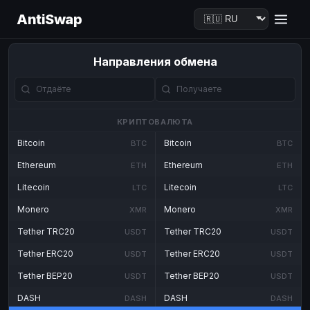
AntiSwap
Направления обмена
КРИПТОВАЛЮТА
Bitcoin
Bitcoin
BTC
BTC
Ethereum
Ethereum
ETH
ETH
Litecoin
Litecoin
LTC
LTC
Monero
Monero
XMR
XMR
Tether TRC20
Tether TRC20
USDT
USDT
Tether ERC20
Tether ERC20
USDT
USDT
Tether BEP20
Tether BEP20
USDT
USDT
DASH
DASH
DASH
DASH