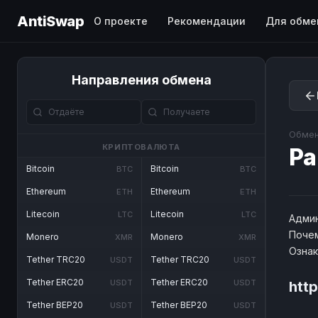
AntiSwap
О проекте
Рекомендации
Для обме
Направления обмена
Обмен
КРИПТОВАЛЮТА
Pa
Bitcoin
Bitcoin
BTC
BTC
Ethereum
Ethereum
ETH
ETH
Litecoin
Litecoin
LTC
LTC
Админ
Почем
Monero
Monero
XMR
XMR
Озна
Tether TRC20
Tether TRC20
USDT
USDT
Tether ERC20
Tether ERC20
USDT
USDT
htt
Tether BEP20
Tether BEP20
USDT
USDT