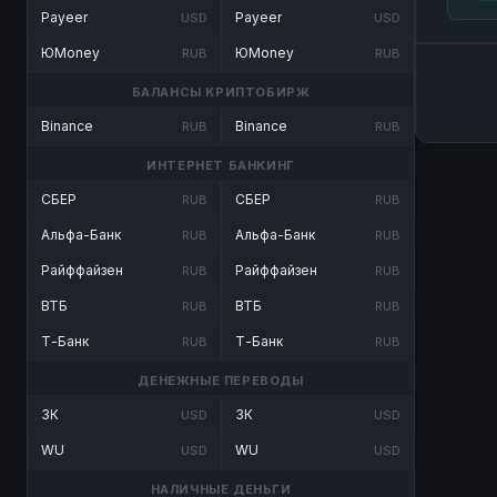
Payeer
Payeer
USD
USD
ЮMoney
ЮMoney
RUB
RUB
БАЛАНСЫ КРИПТОБИРЖ
Binance
Binance
RUB
RUB
ИНТЕРНЕТ БАНКИНГ
СБЕР
СБЕР
RUB
RUB
Альфа-Банк
Альфа-Банк
RUB
RUB
Райффайзен
Райффайзен
RUB
RUB
ВТБ
ВТБ
RUB
RUB
Т-Банк
Т-Банк
RUB
RUB
ДЕНЕЖНЫЕ ПЕРЕВОДЫ
ЗК
ЗК
USD
USD
WU
WU
USD
USD
НАЛИЧНЫЕ ДЕНЬГИ