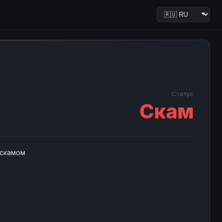
Статус
Скам
 скамом