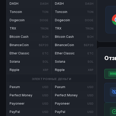
DASH
DASH
DASH
DASH
Toncoin
Toncoin
TON
TON
Dogecoin
Dogecoin
DOGE
DOGE
TRX
TRX
TRON
TRON
Bitcoin Cash
Bitcoin Cash
BCH
BCH
BinanceCoin
BinanceCoin
BEP20
BEP20
Ether Classic
Ether Classic
ETC
ETC
Отз
Solana
Solana
SOL
SOL
Ripple
Ripple
XRP
XRP
996
ЭЛЕКТРОННЫЕ ДЕНЬГИ
Paxum
Paxum
USD
USD
Perfect Money
Perfect Money
USD
USD
Payoneer
Payoneer
USD
USD
PayPal
PayPal
USD
USD