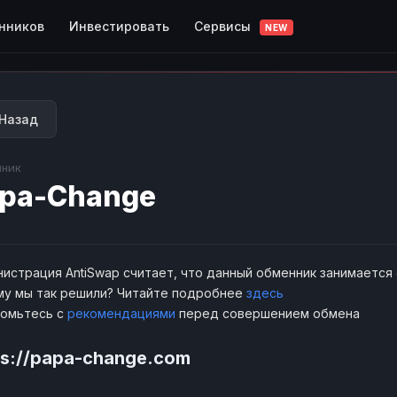
Сервисы
нников
Инвестировать
NEW
Назад
ник
pa-Change
истрация AntiSwap считает, что данный обменник занимается
у мы так решили? Читайте подробнее
здесь
комьтесь с
рекомендациями
перед совершением обмена
ps://papa-change.com