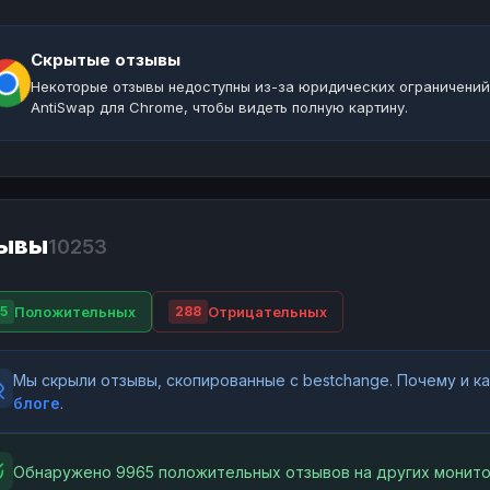
Скрытые отзывы
Некоторые отзывы недоступны из-за юридических ограничений
AntiSwap для Chrome, чтобы видеть полную картину.
ывы
10253
Положительных
Отрицательных
5
288
Мы скрыли отзывы, скопированные с bestchange. Почему и 
блоге
.
Обнаружено 9965 положительных отзывов на других монито