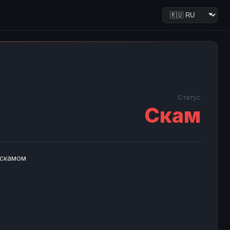
Статус
Скам
 скамом