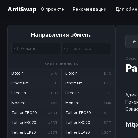
AntiSwap
О проекте
Рекомендации
Для обме
Направления обмена
Обмен
КРИПТОВАЛЮТА
Pa
Bitcoin
Bitcoin
BTC
BTC
Ethereum
Ethereum
ETH
ETH
Litecoin
Litecoin
LTC
LTC
Админ
Почем
Monero
Monero
XMR
XMR
Озна
Tether TRC20
Tether TRC20
USDT
USDT
Tether ERC20
Tether ERC20
USDT
USDT
htt
Tether BEP20
Tether BEP20
USDT
USDT