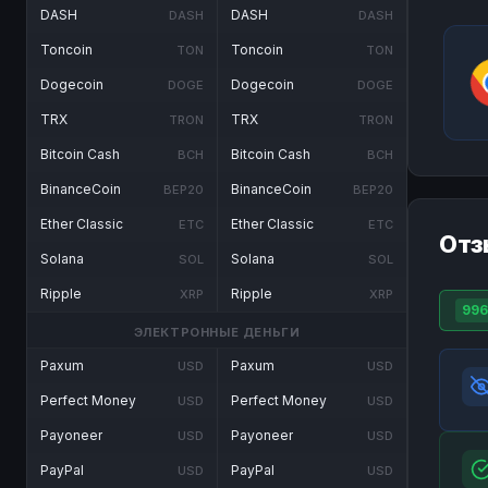
DASH
DASH
DASH
DASH
Toncoin
Toncoin
TON
TON
Dogecoin
Dogecoin
DOGE
DOGE
TRX
TRX
TRON
TRON
Bitcoin Cash
Bitcoin Cash
BCH
BCH
BinanceCoin
BinanceCoin
BEP20
BEP20
Ether Classic
Ether Classic
ETC
ETC
Отз
Solana
Solana
SOL
SOL
Ripple
Ripple
XRP
XRP
996
ЭЛЕКТРОННЫЕ ДЕНЬГИ
Paxum
Paxum
USD
USD
Perfect Money
Perfect Money
USD
USD
Payoneer
Payoneer
USD
USD
PayPal
PayPal
USD
USD