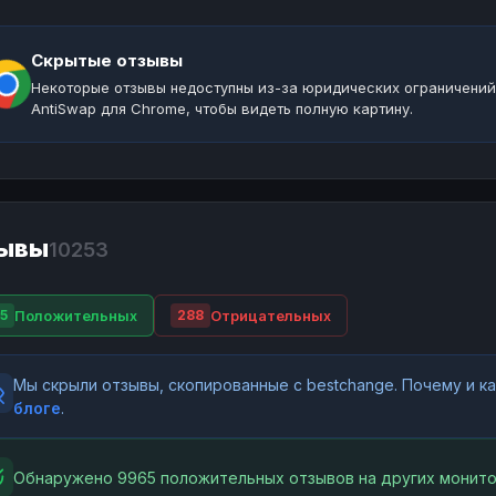
Скрытые отзывы
Некоторые отзывы недоступны из-за юридических ограничений
AntiSwap для Chrome, чтобы видеть полную картину.
ывы
10253
Положительных
Отрицательных
5
288
Мы скрыли отзывы, скопированные с bestchange. Почему и 
блоге
.
Обнаружено 9965 положительных отзывов на других монито