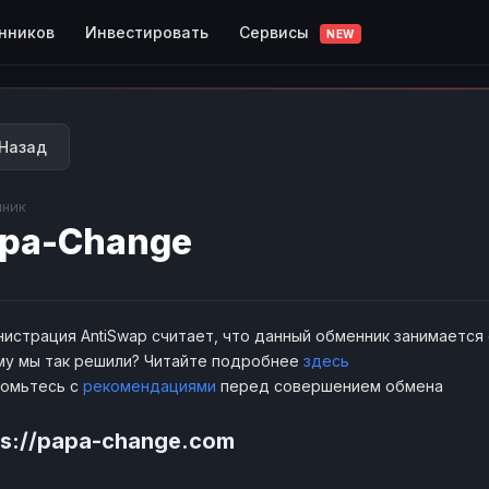
Сервисы
нников
Инвестировать
NEW
Назад
ник
pa-Change
истрация AntiSwap считает, что данный обменник занимается
у мы так решили? Читайте подробнее
здесь
комьтесь с
рекомендациями
перед совершением обмена
ps://papa-change.com