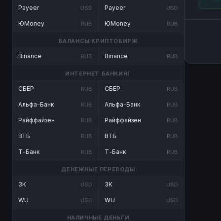
Payeer
Payeer
USD
USD
ЮMoney
ЮMoney
RUB
RUB
БАЛАНСЫ КРИПТОБИРЖ
Binance
Binance
RUB
RUB
ИНТЕРНЕТ БАНКИНГ
СБЕР
СБЕР
RUB
RUB
Альфа-Банк
Альфа-Банк
RUB
RUB
Райффайзен
Райффайзен
RUB
RUB
ВТБ
ВТБ
RUB
RUB
Т-Банк
Т-Банк
RUB
RUB
ДЕНЕЖНЫЕ ПЕРЕВОДЫ
ЗК
ЗК
USD
USD
WU
WU
USD
USD
НАЛИЧНЫЕ ДЕНЬГИ