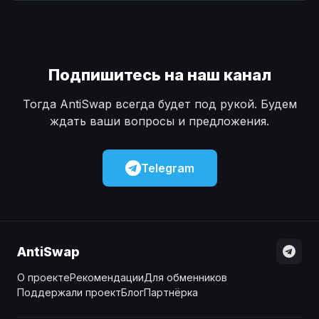
Наличные
Наличные
USD
USD
Наличные
Наличные
KZT
KZT
Подпишитесь на наш канал
Тогда AntiSwap всегда будет под рукой. Будем
ждать ваши вопросы и предложения.
Telegram
AntiSwap
О проекте
Рекомендации
Для обменников
Поддержали проект
Блог
Партнёрка