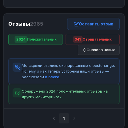
ЮMoney
ЮMoney
RUB
RUB
БАЛАНСЫ КРИПТОБИРЖ
Отзывы
2965
Binance
Binance
Оставить отзыв
RUB
RUB
ИНТЕРНЕТ БАНКИНГ
2624
Положительных
341
Отрицательных
СБЕР
СБЕР
RUB
RUB
Сначала новые
Альфа-Банк
Альфа-Банк
RUB
RUB
Райффайзен
Райффайзен
RUB
RUB
Мы скрыли отзывы, скопированные с bestchange.
ВТБ
ВТБ
RUB
RUB
Почему и как теперь устроены наши отзывы —
рассказали
в блоге
.
Т-Банк
Т-Банк
RUB
RUB
ДЕНЕЖНЫЕ ПЕРЕВОДЫ
Обнаружено 2624 положительных отзывов на
других мониторингах.
ЗК
ЗК
USD
USD
WU
WU
USD
USD
НАЛИЧНЫЕ ДЕНЬГИ
1
Наличные
Наличные
RUB
RUB