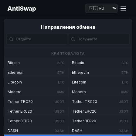
AntiSwap
Направления обмена
КРИПТОВАЛЮТА
Bitcoin
Bitcoin
BTC
BTC
Ethereum
Ethereum
ETH
ETH
Litecoin
Litecoin
LTC
LTC
Monero
Monero
XMR
XMR
Tether TRC20
Tether TRC20
USDT
USDT
Tether ERC20
Tether ERC20
USDT
USDT
Tether BEP20
Tether BEP20
USDT
USDT
DASH
DASH
DASH
DASH