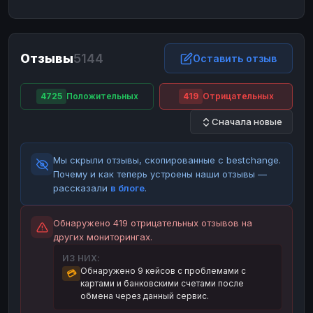
ЮMoney
ЮMoney
RUB
RUB
БАЛАНСЫ КРИПТОБИРЖ
Отзывы
5144
Binance
Binance
Оставить отзыв
RUB
RUB
ИНТЕРНЕТ БАНКИНГ
4725
Положительных
419
Отрицательных
СБЕР
СБЕР
RUB
RUB
Сначала новые
Альфа-Банк
Альфа-Банк
RUB
RUB
Райффайзен
Райффайзен
RUB
RUB
Мы скрыли отзывы, скопированные с bestchange.
ВТБ
ВТБ
RUB
RUB
Почему и как теперь устроены наши отзывы —
рассказали
в блоге
.
Т-Банк
Т-Банк
RUB
RUB
ДЕНЕЖНЫЕ ПЕРЕВОДЫ
Обнаружено 419 отрицательных отзывов на
других мониторингах.
ЗК
ЗК
USD
USD
ИЗ НИХ:
WU
WU
USD
USD
Обнаружено 9 кейсов с проблемами с
💳
картами и банковскими счетами после
НАЛИЧНЫЕ ДЕНЬГИ
обмена через данный сервис.
Наличные
Наличные
RUB
RUB