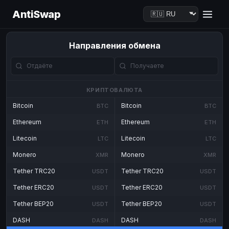
AntiSwap
Направления обмена
КРИПТОВАЛЮТА
Bitcoin
Bitcoin
BTC
BTC
Ethereum
Ethereum
ETH
ETH
Litecoin
Litecoin
LTC
LTC
Monero
Monero
XMR
XMR
Tether TRC20
Tether TRC20
USDT
USDT
Tether ERC20
Tether ERC20
USDT
USDT
Tether BEP20
Tether BEP20
USDT
USDT
DASH
DASH
DASH
DASH