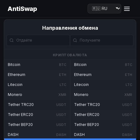
AntiSwap
Направления обмена
КРИПТОВАЛЮТА
Bitcoin
Bitcoin
BTC
BTC
Ethereum
Ethereum
ETH
ETH
Litecoin
Litecoin
LTC
LTC
Monero
Monero
XMR
XMR
Tether TRC20
Tether TRC20
USDT
USDT
Tether ERC20
Tether ERC20
USDT
USDT
Tether BEP20
Tether BEP20
USDT
USDT
DASH
DASH
DASH
DASH