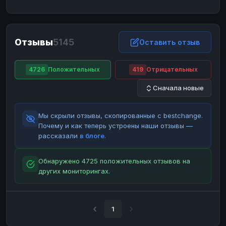
ЮMoney
ЮMoney
RUB
RUB
БАЛАНСЫ КРИПТОБИРЖ
Отзывы
5145
Binance
Binance
Оставить отзыв
RUB
RUB
ИНТЕРНЕТ БАНКИНГ
4726
Положительных
419
Отрицательных
СБЕР
СБЕР
RUB
RUB
Сначала новые
Альфа-Банк
Альфа-Банк
RUB
RUB
Райффайзен
Райффайзен
RUB
RUB
Мы скрыли отзывы, скопированные с bestchange.
ВТБ
ВТБ
RUB
RUB
Почему и как теперь устроены наши отзывы —
рассказали
в блоге
.
Т-Банк
Т-Банк
RUB
RUB
ДЕНЕЖНЫЕ ПЕРЕВОДЫ
Обнаружено 4725 положительных отзывов на
других мониторингах.
ЗК
ЗК
USD
USD
WU
WU
USD
USD
НАЛИЧНЫЕ ДЕНЬГИ
1
Наличные
Наличные
RUB
RUB