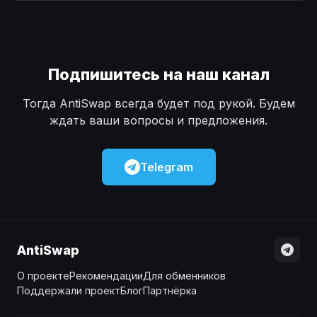
Наличные
Наличные
USD
USD
Наличные
Наличные
KZT
KZT
Подпишитесь на наш канал
Тогда AntiSwap всегда будет под рукой. Будем
ждать ваши вопросы и предложения.
Telegram
AntiSwap
О проекте
Рекомендации
Для обменников
Поддержали проект
Блог
Партнёрка