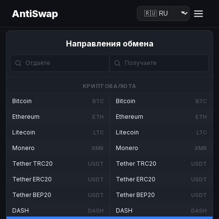
AntiSwap
Направления обмена
КРИПТОВАЛЮТА
Bitcoin
Bitcoin
BTC
BTC
Ethereum
Ethereum
ETH
ETH
Litecoin
Litecoin
LTC
LTC
Monero
Monero
XMR
XMR
Tether TRC20
Tether TRC20
USDT
USDT
Tether ERC20
Tether ERC20
USDT
USDT
Tether BEP20
Tether BEP20
USDT
USDT
DASH
DASH
DASH
DASH