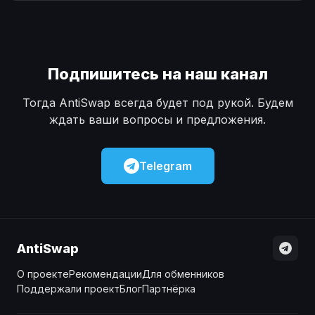
Наличные
Наличные
USD
USD
Наличные
Наличные
KZT
KZT
Подпишитесь на наш канал
Тогда AntiSwap всегда будет под рукой. Будем
ждать ваши вопросы и предложения.
Telegram
AntiSwap
О проекте
Рекомендации
Для обменников
Поддержали проект
Блог
Партнёрка