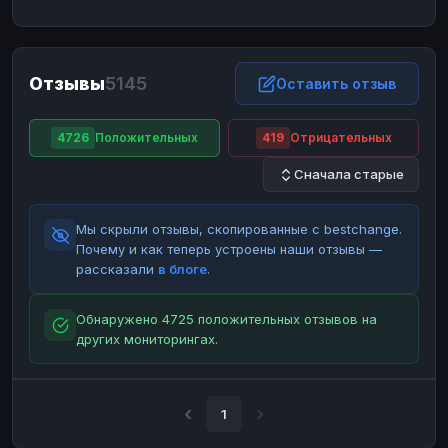
ЮMoney
ЮMoney
RUB
RUB
БАЛАНСЫ КРИПТОБИРЖ
Отзывы
5145
Binance
Binance
Оставить отзыв
RUB
RUB
ИНТЕРНЕТ БАНКИНГ
4726
Положительных
419
Отрицательных
СБЕР
СБЕР
RUB
RUB
Сначала старые
Альфа-Банк
Альфа-Банк
RUB
RUB
Райффайзен
Райффайзен
RUB
RUB
Мы скрыли отзывы, скопированные с bestchange.
ВТБ
ВТБ
RUB
RUB
Почему и как теперь устроены наши отзывы —
рассказали
в блоге
.
Т-Банк
Т-Банк
RUB
RUB
ДЕНЕЖНЫЕ ПЕРЕВОДЫ
Обнаружено 4725 положительных отзывов на
других мониторингах.
ЗК
ЗК
USD
USD
WU
WU
USD
USD
НАЛИЧНЫЕ ДЕНЬГИ
1
Наличные
Наличные
RUB
RUB