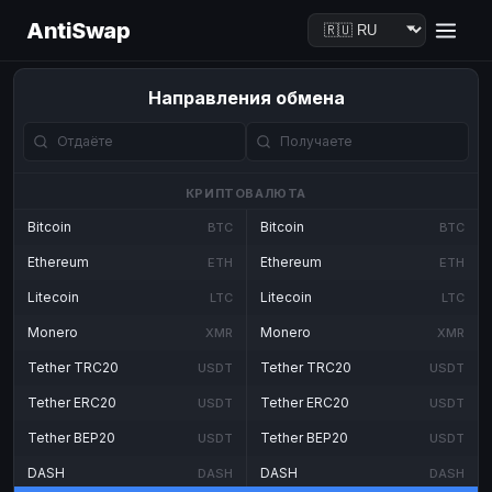
AntiSwap
Направления обмена
КРИПТОВАЛЮТА
Bitcoin
Bitcoin
BTC
BTC
Ethereum
Ethereum
ETH
ETH
Litecoin
Litecoin
LTC
LTC
Monero
Monero
XMR
XMR
Tether TRC20
Tether TRC20
USDT
USDT
Tether ERC20
Tether ERC20
USDT
USDT
Tether BEP20
Tether BEP20
USDT
USDT
DASH
DASH
DASH
DASH