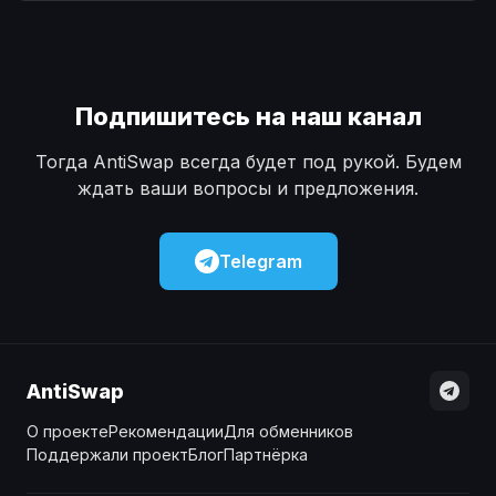
Наличные
Наличные
USD
USD
Наличные
Наличные
KZT
KZT
Подпишитесь на наш канал
Тогда AntiSwap всегда будет под рукой. Будем
ждать ваши вопросы и предложения.
Telegram
AntiSwap
О проекте
Рекомендации
Для обменников
Поддержали проект
Блог
Партнёрка