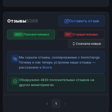
ЮMoney
ЮMoney
RUB
RUB
БАЛАНСЫ КРИПТОБИРЖ
Отзывы
5388
Binance
Binance
Оставить отзыв
RUB
RUB
ИНТЕРНЕТ БАНКИНГ
4831
Положительных
557
Отрицательных
СБЕР
СБЕР
RUB
RUB
Сначала новые
Альфа-Банк
Альфа-Банк
RUB
RUB
Райффайзен
Райффайзен
RUB
RUB
Мы скрыли отзывы, скопированные с bestchange.
ВТБ
ВТБ
RUB
RUB
Почему и как теперь устроены наши отзывы —
рассказали
в блоге
.
Т-Банк
Т-Банк
RUB
RUB
ДЕНЕЖНЫЕ ПЕРЕВОДЫ
Обнаружено 4830 положительных отзывов на
других мониторингах.
ЗК
ЗК
USD
USD
WU
WU
USD
USD
НАЛИЧНЫЕ ДЕНЬГИ
1
Наличные
Наличные
RUB
RUB