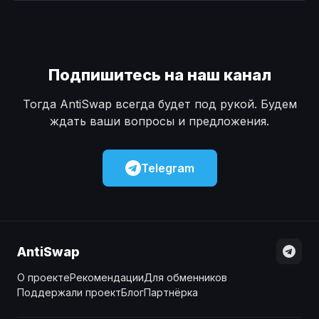
Наличные
Наличные
USD
USD
Наличные
Наличные
KZT
KZT
Подпишитесь на наш канал
Тогда AntiSwap всегда будет под рукой. Будем
ждать ваши вопросы и предложения.
Telegram
AntiSwap
О проекте
Рекомендации
Для обменников
Поддержали проект
Блог
Партнёрка