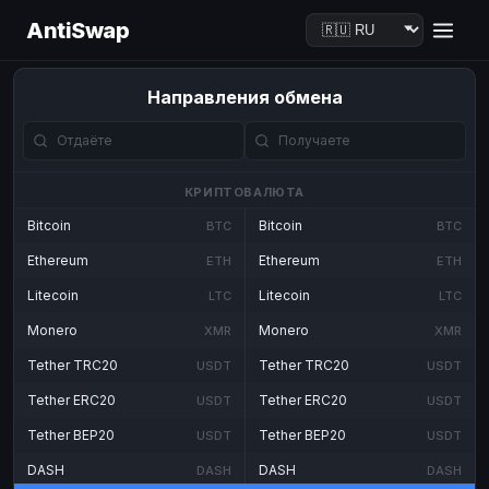
AntiSwap
Направления обмена
КРИПТОВАЛЮТА
Bitcoin
Bitcoin
BTC
BTC
Ethereum
Ethereum
ETH
ETH
Litecoin
Litecoin
LTC
LTC
Monero
Monero
XMR
XMR
Tether TRC20
Tether TRC20
USDT
USDT
Tether ERC20
Tether ERC20
USDT
USDT
Tether BEP20
Tether BEP20
USDT
USDT
DASH
DASH
DASH
DASH