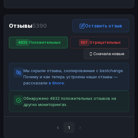
ЮMoney
ЮMoney
RUB
RUB
БАЛАНСЫ КРИПТОБИРЖ
Отзывы
5390
Binance
Binance
Оставить отзыв
RUB
RUB
ИНТЕРНЕТ БАНКИНГ
4833
Положительных
557
Отрицательных
СБЕР
СБЕР
RUB
RUB
Сначала новые
Альфа-Банк
Альфа-Банк
RUB
RUB
Райффайзен
Райффайзен
RUB
RUB
Мы скрыли отзывы, скопированные с bestchange.
ВТБ
ВТБ
RUB
RUB
Почему и как теперь устроены наши отзывы —
рассказали
в блоге
.
Т-Банк
Т-Банк
RUB
RUB
ДЕНЕЖНЫЕ ПЕРЕВОДЫ
Обнаружено 4832 положительных отзывов на
других мониторингах.
ЗК
ЗК
USD
USD
WU
WU
USD
USD
НАЛИЧНЫЕ ДЕНЬГИ
1
Наличные
Наличные
RUB
RUB