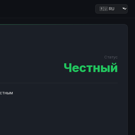
Статус
Честный
естным