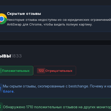
Скрытые отзывы
Некоторые отзывы недоступны из-за юридических ограничений
AntiSwap для Chrome, чтобы видеть полную картину.
ывы
1833
Положительных
Отрицательных
1
122
Мы скрыли отзывы, скопированные с bestchange. Почему и 
блоге
.
Обнаружено 1710 положительных отзывов на других монитор