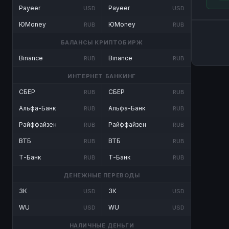
Payeer
Payeer
USD
USD
ЮMoney
ЮMoney
RUB
RUB
БАЛАНСЫ КРИПТОБИРЖ
Binance
Binance
RUB
RUB
ИНТЕРНЕТ БАНКИНГ
СБЕР
СБЕР
RUB
RUB
Альфа-Банк
Альфа-Банк
RUB
RUB
Райффайзен
Райффайзен
RUB
RUB
ВТБ
ВТБ
RUB
RUB
Т-Банк
Т-Банк
RUB
RUB
ДЕНЕЖНЫЕ ПЕРЕВОДЫ
ЗК
ЗК
USD
USD
WU
WU
USD
USD
НАЛИЧНЫЕ ДЕНЬГИ