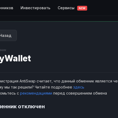
Сервисы
нников
Инвестировать
NEW
Назад
ник
yWallet
истрация AntiSwap считает, что данный обменник является ч
у мы так решили? Читайте подробнее
здесь
комьтесь с
рекомендациями
перед совершением обмена
енник отключен