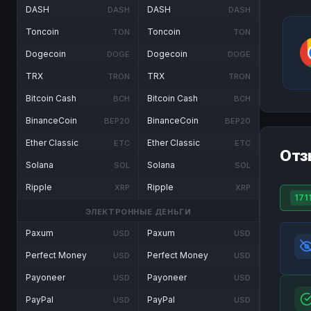
DASH
DASH
DASH
DASH
Toncoin
Toncoin
TON
TON
Dogecoin
Dogecoin
DOGE
DOGE
TRX
TRX
TRON
TRON
Bitcoin Cash
Bitcoin Cash
BCH
BCH
BinanceCoin
BinanceCoin
BEP20
BEP20
Ether Classic
Ether Classic
ETC
ETC
Отз
Solana
Solana
SOL
SOL
Ripple
Ripple
XRP
XRP
171
ЭЛЕКТРОННЫЕ ДЕНЬГИ
Paxum
Paxum
USD
USD
Perfect Money
Perfect Money
USD
USD
Payoneer
Payoneer
USD
USD
PayPal
PayPal
USD
USD