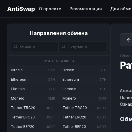
AntiSwap
О проекте
Рекомендации
Для обме
Направления обмена
Обмен
КРИПТОВАЛЮТА
Pa
Bitcoin
Bitcoin
BTC
BTC
Ethereum
Ethereum
ETH
ETH
Litecoin
Litecoin
LTC
LTC
Админ
Почем
Monero
Monero
XMR
XMR
Озна
Tether TRC20
Tether TRC20
USDT
USDT
Tether ERC20
Tether ERC20
USDT
USDT
Обм
Tether BEP20
Tether BEP20
USDT
USDT