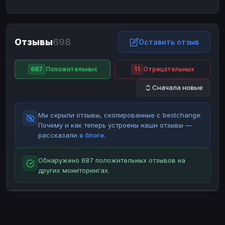
ЮMoney
ЮMoney
RUB
RUB
БАЛАНСЫ КРИПТОБИРЖ
Отзывы
698
Binance
Binance
Оставить отзыв
RUB
RUB
ИНТЕРНЕТ БАНКИНГ
687
Положительных
11
Отрицательных
СБЕР
СБЕР
RUB
RUB
Сначала новые
Альфа-Банк
Альфа-Банк
RUB
RUB
Райффайзен
Райффайзен
RUB
RUB
Мы скрыли отзывы, скопированные с bestchange.
ВТБ
ВТБ
RUB
RUB
Почему и как теперь устроены наши отзывы —
рассказали
в блоге
.
Т-Банк
Т-Банк
RUB
RUB
ДЕНЕЖНЫЕ ПЕРЕВОДЫ
Обнаружено 687 положительных отзывов на
других мониторингах.
ЗК
ЗК
USD
USD
WU
WU
USD
USD
НАЛИЧНЫЕ ДЕНЬГИ
Наличные
Наличные
RUB
RUB