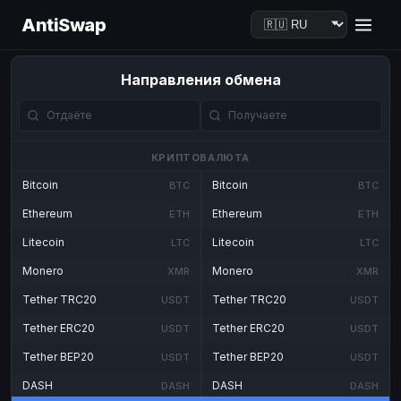
AntiSwap
Направления обмена
КРИПТОВАЛЮТА
Bitcoin
Bitcoin
BTC
BTC
Ethereum
Ethereum
ETH
ETH
Litecoin
Litecoin
LTC
LTC
Monero
Monero
XMR
XMR
Tether TRC20
Tether TRC20
USDT
USDT
Tether ERC20
Tether ERC20
USDT
USDT
Tether BEP20
Tether BEP20
USDT
USDT
DASH
DASH
DASH
DASH