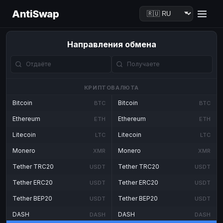
AntiSwap
Направления обмена
КРИПТОВАЛЮТА
Bitcoin
Bitcoin
BTC
BTC
Ethereum
Ethereum
ETH
ETH
Litecoin
Litecoin
LTC
LTC
Monero
Monero
XMR
XMR
Tether TRC20
Tether TRC20
USDT
USDT
Tether ERC20
Tether ERC20
USDT
USDT
Tether BEP20
Tether BEP20
USDT
USDT
DASH
DASH
DASH
DASH