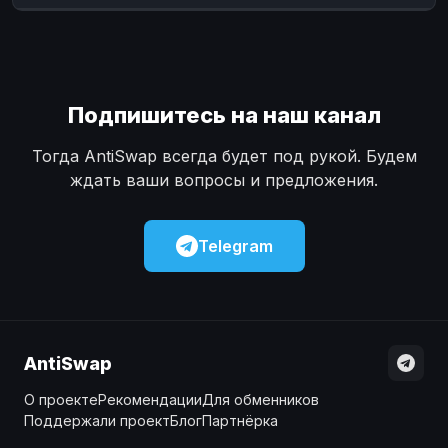
Наличные
Наличные
USD
USD
Наличные
Наличные
KZT
KZT
Подпишитесь на наш канал
Тогда AntiSwap всегда будет под рукой. Будем
ждать ваши вопросы и предложения.
Telegram
AntiSwap
О проекте
Рекомендации
Для обменников
Поддержали проект
Блог
Партнёрка