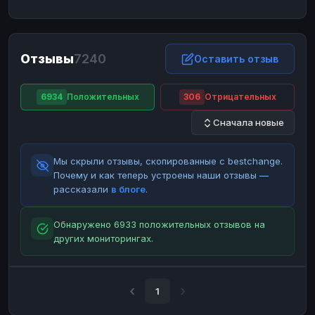
ЮMoney
ЮMoney
RUB
RUB
БАЛАНСЫ КРИПТОБИРЖ
Отзывы
7240
Binance
Binance
Оставить отзыв
RUB
RUB
ИНТЕРНЕТ БАНКИНГ
6934
Положительных
306
Отрицательных
СБЕР
СБЕР
RUB
RUB
Сначала новые
Альфа-Банк
Альфа-Банк
RUB
RUB
Райффайзен
Райффайзен
RUB
RUB
Мы скрыли отзывы, скопированные с bestchange.
ВТБ
ВТБ
RUB
RUB
Почему и как теперь устроены наши отзывы —
рассказали
в блоге
.
Т-Банк
Т-Банк
RUB
RUB
ДЕНЕЖНЫЕ ПЕРЕВОДЫ
Обнаружено 6933 положительных отзывов на
других мониторингах.
ЗК
ЗК
USD
USD
WU
WU
USD
USD
НАЛИЧНЫЕ ДЕНЬГИ
1
Наличные
Наличные
RUB
RUB