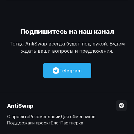
Наличные
Наличные
USD
USD
Наличные
Наличные
KZT
KZT
Подпишитесь на наш канал
Тогда AntiSwap всегда будет под рукой. Будем
ждать ваши вопросы и предложения.
Telegram
AntiSwap
О проекте
Рекомендации
Для обменников
Поддержали проект
Блог
Партнёрка