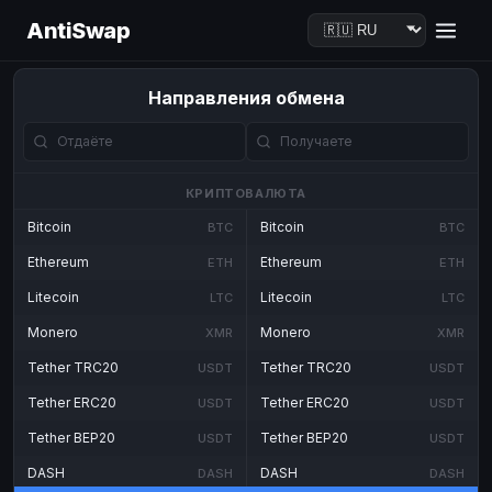
AntiSwap
Направления обмена
КРИПТОВАЛЮТА
Bitcoin
Bitcoin
BTC
BTC
Ethereum
Ethereum
ETH
ETH
Litecoin
Litecoin
LTC
LTC
Monero
Monero
XMR
XMR
Tether TRC20
Tether TRC20
USDT
USDT
Tether ERC20
Tether ERC20
USDT
USDT
Tether BEP20
Tether BEP20
USDT
USDT
DASH
DASH
DASH
DASH