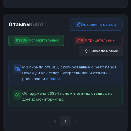
ЮMoney
ЮMoney
RUB
RUB
БАЛАНСЫ КРИПТОБИРЖ
Отзывы
64611
Binance
Binance
Оставить отзыв
RUB
RUB
ИНТЕРНЕТ БАНКИНГ
63895
Положительных
716
Отрицательных
СБЕР
СБЕР
RUB
RUB
Сначала новые
Альфа-Банк
Альфа-Банк
RUB
RUB
Райффайзен
Райффайзен
RUB
RUB
Мы скрыли отзывы, скопированные с bestchange.
ВТБ
ВТБ
RUB
RUB
Почему и как теперь устроены наши отзывы —
рассказали
в блоге
.
Т-Банк
Т-Банк
RUB
RUB
ДЕНЕЖНЫЕ ПЕРЕВОДЫ
Обнаружено 63894 положительных отзывов на
других мониторингах.
ЗК
ЗК
USD
USD
WU
WU
USD
USD
НАЛИЧНЫЕ ДЕНЬГИ
1
Наличные
Наличные
RUB
RUB