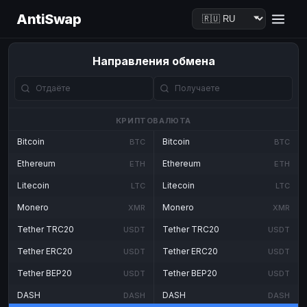
AntiSwap
Направления обмена
КРИПТОВАЛЮТА
Bitcoin
Bitcoin
BTC
BTC
Ethereum
Ethereum
ETH
ETH
Litecoin
Litecoin
LTC
LTC
Monero
Monero
XMR
XMR
Tether TRC20
Tether TRC20
USDT
USDT
Tether ERC20
Tether ERC20
USDT
USDT
Tether BEP20
Tether BEP20
USDT
USDT
DASH
DASH
DASH
DASH