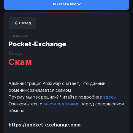
Показать все
Toncoin
Toncoin
TON
TON
Dogecoin
Dogecoin
DOGE
DOGE
Назад
TRX
TRX
TRON
TRON
Bitcoin Cash
Bitcoin Cash
BCH
BCH
Обменник
BinanceCoin
Pocket-Exchange
BinanceCoin
BEP20
BEP20
Ether Classic
Ether Classic
ETC
ETC
Статус
Скам
Solana
Solana
SOL
SOL
Ripple
Ripple
XRP
XRP
ЭЛЕКТРОННЫЕ ДЕНЬГИ
Администрация AntiSwap считает, что данный
обменник занимается скамом
Paxum
Paxum
USD
USD
Почему мы так решили? Читайте подробнее
здесь
Perfect Money
Perfect Money
USD
USD
Ознакомьтесь с
рекомендациями
перед совершением
Payoneer
Payoneer
USD
USD
обмена
PayPal
PayPal
USD
USD
https://pocket-exchange.com
Payeer
Payeer
USD
USD