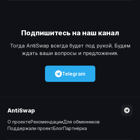
Наличные
Наличные
USD
USD
Наличные
Наличные
KZT
KZT
Подпишитесь на наш канал
Тогда AntiSwap всегда будет под рукой. Будем
ждать ваши вопросы и предложения.
Telegram
AntiSwap
О проекте
Рекомендации
Для обменников
Поддержали проект
Блог
Партнёрка