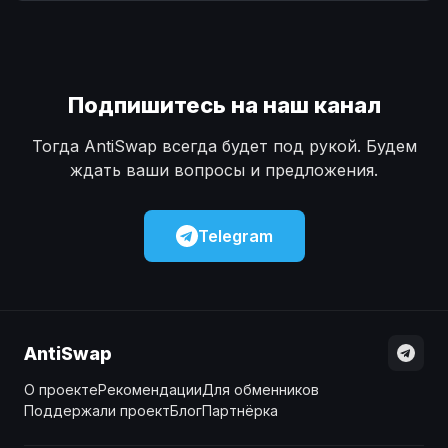
Наличные
Наличные
USD
USD
Наличные
Наличные
KZT
KZT
Подпишитесь на наш канал
Тогда AntiSwap всегда будет под рукой. Будем
ждать ваши вопросы и предложения.
Telegram
AntiSwap
О проекте
Рекомендации
Для обменников
Поддержали проект
Блог
Партнёрка