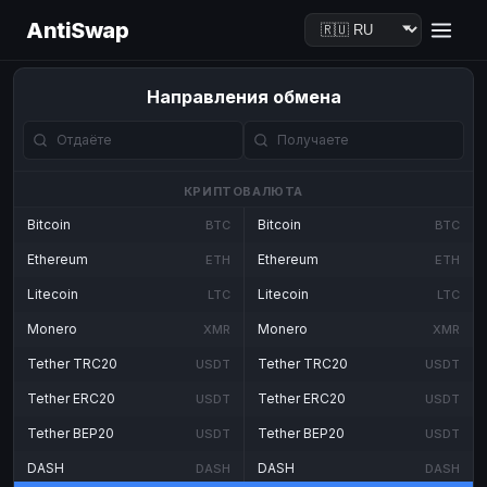
AntiSwap
Направления обмена
КРИПТОВАЛЮТА
Bitcoin
Bitcoin
BTC
BTC
Ethereum
Ethereum
ETH
ETH
Litecoin
Litecoin
LTC
LTC
Monero
Monero
XMR
XMR
Tether TRC20
Tether TRC20
USDT
USDT
Tether ERC20
Tether ERC20
USDT
USDT
Tether BEP20
Tether BEP20
USDT
USDT
DASH
DASH
DASH
DASH