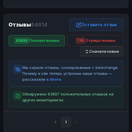
ЮMoney
ЮMoney
RUB
RUB
БАЛАНСЫ КРИПТОБИРЖ
Отзывы
64614
Binance
Binance
Оставить отзыв
RUB
RUB
ИНТЕРНЕТ БАНКИНГ
63898
Положительных
716
Отрицательных
СБЕР
СБЕР
RUB
RUB
Сначала новые
Альфа-Банк
Альфа-Банк
RUB
RUB
Райффайзен
Райффайзен
RUB
RUB
Мы скрыли отзывы, скопированные с bestchange.
ВТБ
ВТБ
RUB
RUB
Почему и как теперь устроены наши отзывы —
рассказали
в блоге
.
Т-Банк
Т-Банк
RUB
RUB
ДЕНЕЖНЫЕ ПЕРЕВОДЫ
Обнаружено 63897 положительных отзывов на
других мониторингах.
ЗК
ЗК
USD
USD
WU
WU
USD
USD
НАЛИЧНЫЕ ДЕНЬГИ
1
Наличные
Наличные
RUB
RUB