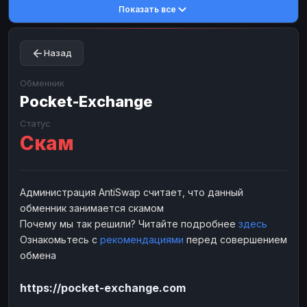
Показать все
Toncoin
Toncoin
TON
TON
Dogecoin
Dogecoin
DOGE
DOGE
Назад
TRX
TRX
TRON
TRON
Bitcoin Cash
Bitcoin Cash
BCH
BCH
Обменник
BinanceCoin
Pocket-Exchange
BinanceCoin
BEP20
BEP20
Ether Classic
Ether Classic
ETC
ETC
Статус
Скам
Solana
Solana
SOL
SOL
Ripple
Ripple
XRP
XRP
ЭЛЕКТРОННЫЕ ДЕНЬГИ
Администрация AntiSwap считает, что данный
обменник занимается скамом
Paxum
Paxum
USD
USD
Почему мы так решили? Читайте подробнее
здесь
Perfect Money
Perfect Money
USD
USD
Ознакомьтесь с
рекомендациями
перед совершением
Payoneer
Payoneer
USD
USD
обмена
PayPal
PayPal
USD
USD
https://pocket-exchange.com
Payeer
Payeer
USD
USD