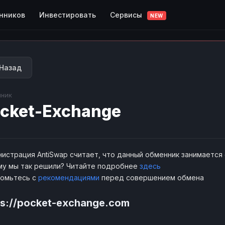
Сервисы
нников
Инвестировать
NEW
Назад
ник
cket-Exchange
истрация AntiSwap считает, что данный обменник занимается
у мы так решили? Читайте подробнее
здесь
комьтесь с
рекомендациями
перед совершением обмена
ps://pocket-exchange.com