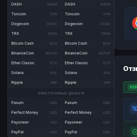
DASH
DASH
DASH
DASH
Toncoin
Toncoin
TON
TON
Dogecoin
Dogecoin
DOGE
DOGE
TRX
TRX
TRON
TRON
Bitcoin Cash
Bitcoin Cash
BCH
BCH
BinanceCoin
BinanceCoin
BEP20
BEP20
Ether Classic
Ether Classic
ETC
ETC
Отз
Solana
Solana
SOL
SOL
Ripple
Ripple
XRP
XRP
638
ЭЛЕКТРОННЫЕ ДЕНЬГИ
Paxum
Paxum
USD
USD
Perfect Money
Perfect Money
USD
USD
Payoneer
Payoneer
USD
USD
PayPal
PayPal
USD
USD