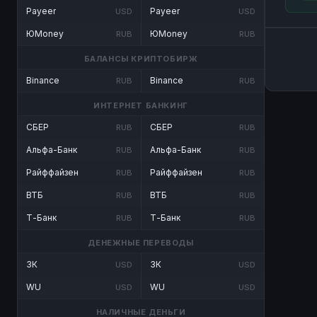
Payeer
Payeer
USD
USD
ЮMoney
ЮMoney
RUB
RUB
БАЛАНСЫ КРИПТОБИРЖ
Binance
Binance
RUB
RUB
ИНТЕРНЕТ БАНКИНГ
СБЕР
СБЕР
RUB
RUB
Альфа-Банк
Альфа-Банк
RUB
RUB
Райффайзен
Райффайзен
RUB
RUB
ВТБ
ВТБ
RUB
RUB
Т-Банк
Т-Банк
RUB
RUB
ДЕНЕЖНЫЕ ПЕРЕВОДЫ
ЗК
ЗК
USD
USD
WU
WU
USD
USD
НАЛИЧНЫЕ ДЕНЬГИ