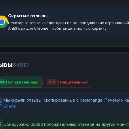
Скрытые отзывы
Некоторые отзывы недоступны из-за юридических ограничений
AntiSwap для Chrome, чтобы видеть полную картину.
ывы
64610
Положительных
Отрицательных
94
716
Мы скрыли отзывы, скопированные с bestchange. Почему и 
блоге
.
Обнаружено 63893 положительных отзывов на других монит