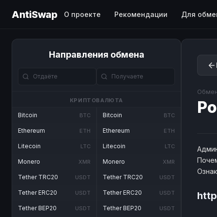
AntiSwap
О проекте
Рекомендации
Для обме
Направления обмена
Обмен
КРИПТОВАЛЮТА
Po
Bitcoin
Bitcoin
BTC
BTC
Ethereum
Ethereum
ETH
ETH
Litecoin
Litecoin
LTC
LTC
Админ
Почем
Monero
Monero
XMR
XMR
Озна
Tether TRC20
Tether TRC20
USDT
USDT
Tether ERC20
Tether ERC20
USDT
USDT
htt
Tether BEP20
Tether BEP20
USDT
USDT