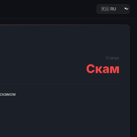
Статус
Скам
 скамом