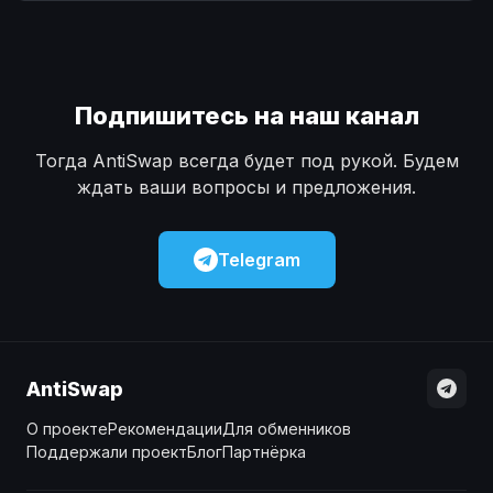
Наличные
Наличные
USD
USD
Наличные
Наличные
KZT
KZT
Подпишитесь на наш канал
Тогда AntiSwap всегда будет под рукой. Будем
ждать ваши вопросы и предложения.
Telegram
AntiSwap
О проекте
Рекомендации
Для обменников
Поддержали проект
Блог
Партнёрка