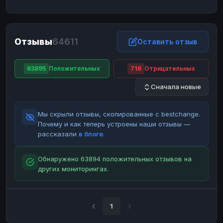
ЮMoney
ЮMoney
RUB
RUB
БАЛАНСЫ КРИПТОБИРЖ
Отзывы
64611
Binance
Binance
Оставить отзыв
RUB
RUB
ИНТЕРНЕТ БАНКИНГ
63895
Положительных
716
Отрицательных
СБЕР
СБЕР
RUB
RUB
Сначала новые
Альфа-Банк
Альфа-Банк
RUB
RUB
Райффайзен
Райффайзен
RUB
RUB
Мы скрыли отзывы, скопированные с bestchange.
ВТБ
ВТБ
RUB
RUB
Почему и как теперь устроены наши отзывы —
рассказали
в блоге
.
Т-Банк
Т-Банк
RUB
RUB
ДЕНЕЖНЫЕ ПЕРЕВОДЫ
Обнаружено 63894 положительных отзывов на
других мониторингах.
ЗК
ЗК
USD
USD
WU
WU
USD
USD
НАЛИЧНЫЕ ДЕНЬГИ
1
Наличные
Наличные
RUB
RUB