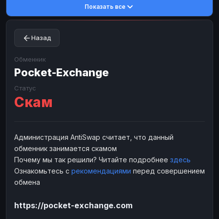
Показать все
Toncoin
Toncoin
TON
TON
Dogecoin
Dogecoin
DOGE
DOGE
Назад
TRX
TRX
TRON
TRON
Bitcoin Cash
Bitcoin Cash
BCH
BCH
Обменник
BinanceCoin
Pocket-Exchange
BinanceCoin
BEP20
BEP20
Ether Classic
Ether Classic
ETC
ETC
Статус
Скам
Solana
Solana
SOL
SOL
Ripple
Ripple
XRP
XRP
ЭЛЕКТРОННЫЕ ДЕНЬГИ
Администрация AntiSwap считает, что данный
обменник занимается скамом
Paxum
Paxum
USD
USD
Почему мы так решили? Читайте подробнее
здесь
Perfect Money
Perfect Money
USD
USD
Ознакомьтесь с
рекомендациями
перед совершением
Payoneer
Payoneer
USD
USD
обмена
PayPal
PayPal
USD
USD
https://pocket-exchange.com
Payeer
Payeer
USD
USD