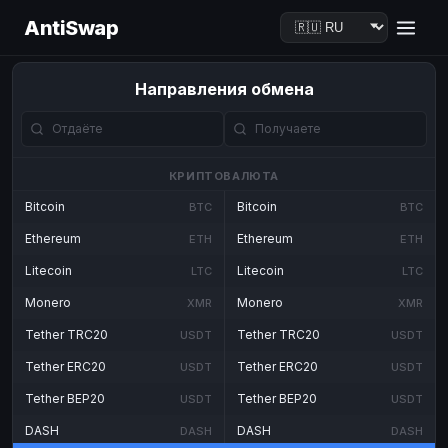
AntiSwap
Направления обмена
КРИПТОВАЛЮТА
Bitcoin
Bitcoin
BTC
BTC
Ethereum
Ethereum
ETH
ETH
Litecoin
Litecoin
LTC
LTC
Monero
Monero
XMR
XMR
Tether TRC20
Tether TRC20
USDT
USDT
Tether ERC20
Tether ERC20
USDT
USDT
Tether BEP20
Tether BEP20
USDT
USDT
DASH
DASH
DASH
DASH