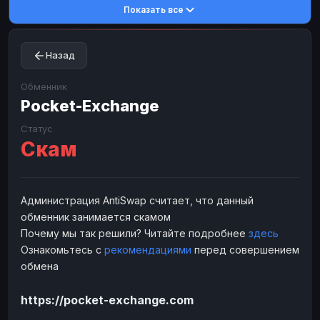
Показать все
Toncoin
Toncoin
TON
TON
Dogecoin
Dogecoin
DOGE
DOGE
Назад
TRX
TRX
TRON
TRON
Bitcoin Cash
Bitcoin Cash
BCH
BCH
Обменник
BinanceCoin
Pocket-Exchange
BinanceCoin
BEP20
BEP20
Ether Classic
Ether Classic
ETC
ETC
Статус
Скам
Solana
Solana
SOL
SOL
Ripple
Ripple
XRP
XRP
ЭЛЕКТРОННЫЕ ДЕНЬГИ
Администрация AntiSwap считает, что данный
обменник занимается скамом
Paxum
Paxum
USD
USD
Почему мы так решили? Читайте подробнее
здесь
Perfect Money
Perfect Money
USD
USD
Ознакомьтесь с
рекомендациями
перед совершением
Payoneer
Payoneer
USD
USD
обмена
PayPal
PayPal
USD
USD
https://pocket-exchange.com
Payeer
Payeer
USD
USD