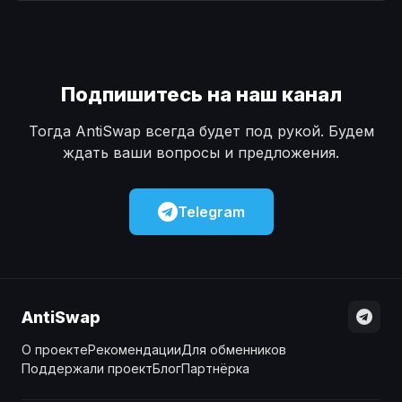
Наличные
Наличные
USD
USD
Наличные
Наличные
KZT
KZT
Подпишитесь на наш канал
Тогда AntiSwap всегда будет под рукой. Будем
ждать ваши вопросы и предложения.
Telegram
AntiSwap
О проекте
Рекомендации
Для обменников
Поддержали проект
Блог
Партнёрка