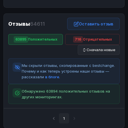
ЮMoney
ЮMoney
RUB
RUB
БАЛАНСЫ КРИПТОБИРЖ
Отзывы
64611
Binance
Binance
Оставить отзыв
RUB
RUB
ИНТЕРНЕТ БАНКИНГ
63895
Положительных
716
Отрицательных
СБЕР
СБЕР
RUB
RUB
Сначала новые
Альфа-Банк
Альфа-Банк
RUB
RUB
Райффайзен
Райффайзен
RUB
RUB
Мы скрыли отзывы, скопированные с bestchange.
ВТБ
ВТБ
RUB
RUB
Почему и как теперь устроены наши отзывы —
рассказали
в блоге
.
Т-Банк
Т-Банк
RUB
RUB
ДЕНЕЖНЫЕ ПЕРЕВОДЫ
Обнаружено 63894 положительных отзывов на
других мониторингах.
ЗК
ЗК
USD
USD
WU
WU
USD
USD
НАЛИЧНЫЕ ДЕНЬГИ
1
Наличные
Наличные
RUB
RUB