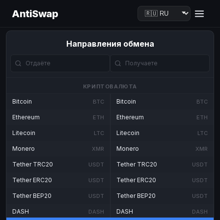
AntiSwap
Направления обмена
КРИПТОВАЛЮТА
Bitcoin
Bitcoin
BTC
BTC
Ethereum
Ethereum
ETH
ETH
Litecoin
Litecoin
LTC
LTC
Monero
Monero
XMR
XMR
Tether TRC20
Tether TRC20
USDT
USDT
Tether ERC20
Tether ERC20
USDT
USDT
Tether BEP20
Tether BEP20
USDT
USDT
DASH
DASH
DASH
DASH