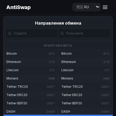
AntiSwap
Направления обмена
КРИПТОВАЛЮТА
Bitcoin
Bitcoin
BTC
BTC
Ethereum
Ethereum
ETH
ETH
Litecoin
Litecoin
LTC
LTC
Monero
Monero
XMR
XMR
Tether TRC20
Tether TRC20
USDT
USDT
Tether ERC20
Tether ERC20
USDT
USDT
Tether BEP20
Tether BEP20
USDT
USDT
DASH
DASH
DASH
DASH