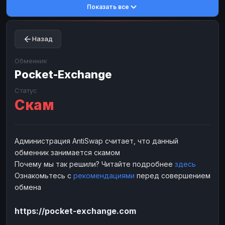
Показать все
Toncoin
Toncoin
TON
TON
Dogecoin
Dogecoin
DOGE
DOGE
Назад
TRX
TRX
TRON
TRON
Bitcoin Cash
Bitcoin Cash
BCH
BCH
Обменник
BinanceCoin
Pocket-Exchange
BinanceCoin
BEP20
BEP20
Ether Classic
Ether Classic
ETC
ETC
Статус
Скам
Solana
Solana
SOL
SOL
Ripple
Ripple
XRP
XRP
ЭЛЕКТРОННЫЕ ДЕНЬГИ
Администрация AntiSwap считает, что данный
обменник занимается скамом
Paxum
Paxum
USD
USD
Почему мы так решили? Читайте подробнее
здесь
Perfect Money
Perfect Money
USD
USD
Ознакомьтесь с
рекомендациями
перед совершением
Payoneer
Payoneer
USD
USD
обмена
PayPal
PayPal
USD
USD
https://pocket-exchange.com
Payeer
Payeer
USD
USD