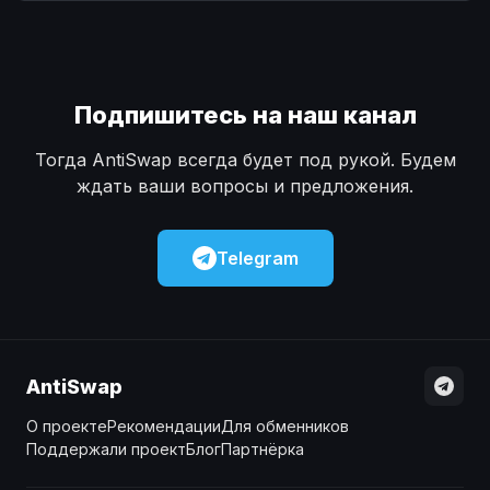
Наличные
Наличные
USD
USD
Наличные
Наличные
KZT
KZT
Подпишитесь на наш канал
Тогда AntiSwap всегда будет под рукой. Будем
ждать ваши вопросы и предложения.
Telegram
AntiSwap
О проекте
Рекомендации
Для обменников
Поддержали проект
Блог
Партнёрка