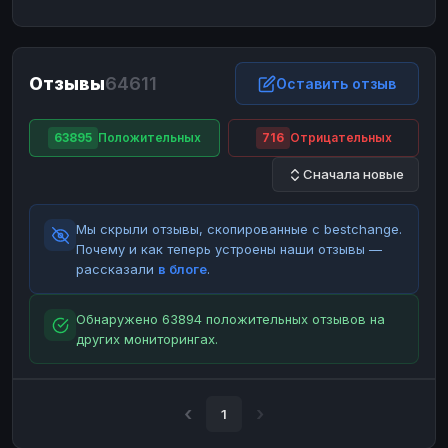
ЮMoney
ЮMoney
RUB
RUB
БАЛАНСЫ КРИПТОБИРЖ
Отзывы
64611
Binance
Binance
Оставить отзыв
RUB
RUB
ИНТЕРНЕТ БАНКИНГ
63895
Положительных
716
Отрицательных
СБЕР
СБЕР
RUB
RUB
Сначала новые
Альфа-Банк
Альфа-Банк
RUB
RUB
Райффайзен
Райффайзен
RUB
RUB
Мы скрыли отзывы, скопированные с bestchange.
ВТБ
ВТБ
RUB
RUB
Почему и как теперь устроены наши отзывы —
рассказали
в блоге
.
Т-Банк
Т-Банк
RUB
RUB
ДЕНЕЖНЫЕ ПЕРЕВОДЫ
Обнаружено 63894 положительных отзывов на
других мониторингах.
ЗК
ЗК
USD
USD
WU
WU
USD
USD
НАЛИЧНЫЕ ДЕНЬГИ
1
Наличные
Наличные
RUB
RUB