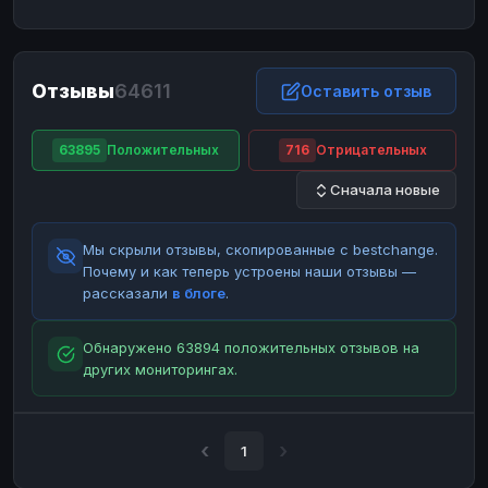
ЮMoney
ЮMoney
RUB
RUB
БАЛАНСЫ КРИПТОБИРЖ
Отзывы
64611
Binance
Binance
Оставить отзыв
RUB
RUB
ИНТЕРНЕТ БАНКИНГ
63895
Положительных
716
Отрицательных
СБЕР
СБЕР
RUB
RUB
Сначала новые
Альфа-Банк
Альфа-Банк
RUB
RUB
Райффайзен
Райффайзен
RUB
RUB
Мы скрыли отзывы, скопированные с bestchange.
ВТБ
ВТБ
RUB
RUB
Почему и как теперь устроены наши отзывы —
рассказали
в блоге
.
Т-Банк
Т-Банк
RUB
RUB
ДЕНЕЖНЫЕ ПЕРЕВОДЫ
Обнаружено 63894 положительных отзывов на
других мониторингах.
ЗК
ЗК
USD
USD
WU
WU
USD
USD
НАЛИЧНЫЕ ДЕНЬГИ
1
Наличные
Наличные
RUB
RUB