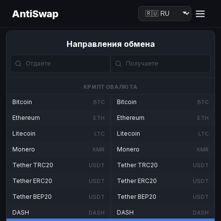
AntiSwap
Направления обмена
КРИПТОВАЛЮТА
Bitcoin
Bitcoin
BTC
BTC
Ethereum
Ethereum
ETH
ETH
Litecoin
Litecoin
LTC
LTC
Monero
Monero
XMR
XMR
Tether TRC20
Tether TRC20
USDT
USDT
Tether ERC20
Tether ERC20
USDT
USDT
Tether BEP20
Tether BEP20
USDT
USDT
DASH
DASH
DASH
DASH