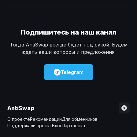
Наличные
Наличные
USD
USD
Наличные
Наличные
KZT
KZT
Подпишитесь на наш канал
Тогда AntiSwap всегда будет под рукой. Будем
ждать ваши вопросы и предложения.
Telegram
AntiSwap
О проекте
Рекомендации
Для обменников
Поддержали проект
Блог
Партнёрка