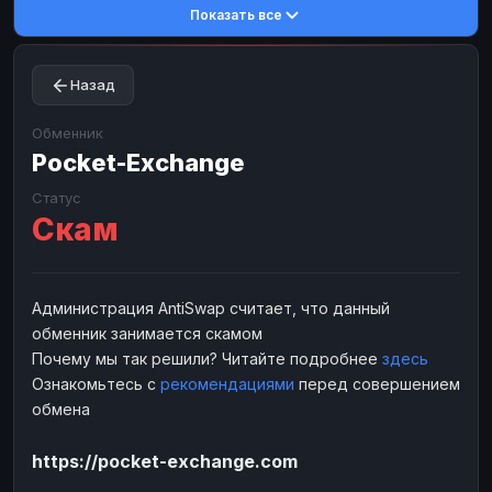
Показать все
Toncoin
Toncoin
TON
TON
Dogecoin
Dogecoin
DOGE
DOGE
Назад
TRX
TRX
TRON
TRON
Bitcoin Cash
Bitcoin Cash
BCH
BCH
Обменник
BinanceCoin
Pocket-Exchange
BinanceCoin
BEP20
BEP20
Ether Classic
Ether Classic
ETC
ETC
Статус
Скам
Solana
Solana
SOL
SOL
Ripple
Ripple
XRP
XRP
ЭЛЕКТРОННЫЕ ДЕНЬГИ
Администрация AntiSwap считает, что данный
обменник занимается скамом
Paxum
Paxum
USD
USD
Почему мы так решили? Читайте подробнее
здесь
Perfect Money
Perfect Money
USD
USD
Ознакомьтесь с
рекомендациями
перед совершением
Payoneer
Payoneer
USD
USD
обмена
PayPal
PayPal
USD
USD
https://pocket-exchange.com
Payeer
Payeer
USD
USD