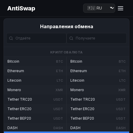
AntiSwap
Направления обмена
КРИПТОВАЛЮТА
Bitcoin
Bitcoin
BTC
BTC
Ethereum
Ethereum
ETH
ETH
Litecoin
Litecoin
LTC
LTC
Monero
Monero
XMR
XMR
Tether TRC20
Tether TRC20
USDT
USDT
Tether ERC20
Tether ERC20
USDT
USDT
Tether BEP20
Tether BEP20
USDT
USDT
DASH
DASH
DASH
DASH