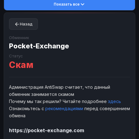
Показать все
Toncoin
Toncoin
TON
TON
Dogecoin
Dogecoin
DOGE
DOGE
Назад
TRX
TRX
TRON
TRON
Bitcoin Cash
Bitcoin Cash
BCH
BCH
Обменник
BinanceCoin
Pocket-Exchange
BinanceCoin
BEP20
BEP20
Ether Classic
Ether Classic
ETC
ETC
Статус
Скам
Solana
Solana
SOL
SOL
Ripple
Ripple
XRP
XRP
ЭЛЕКТРОННЫЕ ДЕНЬГИ
Администрация AntiSwap считает, что данный
обменник занимается скамом
Paxum
Paxum
USD
USD
Почему мы так решили? Читайте подробнее
здесь
Perfect Money
Perfect Money
USD
USD
Ознакомьтесь с
рекомендациями
перед совершением
Payoneer
Payoneer
USD
USD
обмена
PayPal
PayPal
USD
USD
https://pocket-exchange.com
Payeer
Payeer
USD
USD