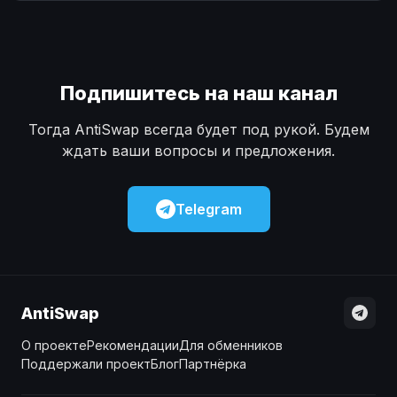
Наличные
Наличные
USD
USD
Наличные
Наличные
KZT
KZT
Подпишитесь на наш канал
Тогда AntiSwap всегда будет под рукой. Будем
ждать ваши вопросы и предложения.
Telegram
AntiSwap
О проекте
Рекомендации
Для обменников
Поддержали проект
Блог
Партнёрка