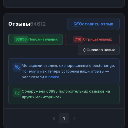
ЮMoney
ЮMoney
RUB
RUB
БАЛАНСЫ КРИПТОБИРЖ
Отзывы
64612
Binance
Binance
Оставить отзыв
RUB
RUB
ИНТЕРНЕТ БАНКИНГ
63896
Положительных
716
Отрицательных
СБЕР
СБЕР
RUB
RUB
Сначала новые
Альфа-Банк
Альфа-Банк
RUB
RUB
Райффайзен
Райффайзен
RUB
RUB
Мы скрыли отзывы, скопированные с bestchange.
ВТБ
ВТБ
RUB
RUB
Почему и как теперь устроены наши отзывы —
рассказали
в блоге
.
Т-Банк
Т-Банк
RUB
RUB
ДЕНЕЖНЫЕ ПЕРЕВОДЫ
Обнаружено 63895 положительных отзывов на
других мониторингах.
ЗК
ЗК
USD
USD
WU
WU
USD
USD
НАЛИЧНЫЕ ДЕНЬГИ
1
Наличные
Наличные
RUB
RUB