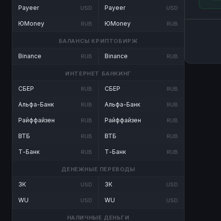
Payeer
Payeer
USD
USD
ЮMoney
ЮMoney
RUB
RUB
БАЛАНСЫ КРИПТОБИРЖ
Binance
Binance
RUB
RUB
ИНТЕРНЕТ БАНКИНГ
СБЕР
СБЕР
RUB
RUB
Альфа-Банк
Альфа-Банк
RUB
RUB
Райффайзен
Райффайзен
RUB
RUB
ВТБ
ВТБ
RUB
RUB
Т-Банк
Т-Банк
RUB
RUB
ДЕНЕЖНЫЕ ПЕРЕВОДЫ
ЗК
ЗК
USD
USD
WU
WU
USD
USD
НАЛИЧНЫЕ ДЕНЬГИ