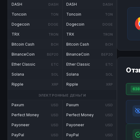
DASH
DASH
DASH
DASH
Toncoin
Toncoin
TON
TON
Dogecoin
Dogecoin
DOGE
DOGE
TRX
TRX
TRON
TRON
Bitcoin Cash
Bitcoin Cash
BCH
BCH
BinanceCoin
BinanceCoin
BEP20
BEP20
Ether Classic
Ether Classic
ETC
ETC
Отз
Solana
Solana
SOL
SOL
Ripple
Ripple
XRP
XRP
638
ЭЛЕКТРОННЫЕ ДЕНЬГИ
Paxum
Paxum
USD
USD
Perfect Money
Perfect Money
USD
USD
Payoneer
Payoneer
USD
USD
PayPal
PayPal
USD
USD