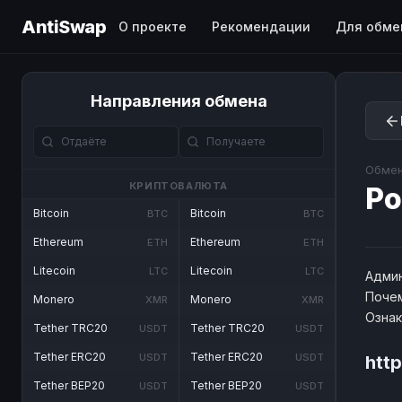
AntiSwap
О проекте
Рекомендации
Для обме
Направления обмена
Обмен
КРИПТОВАЛЮТА
Po
Bitcoin
Bitcoin
BTC
BTC
Ethereum
Ethereum
ETH
ETH
Litecoin
Litecoin
LTC
LTC
Админ
Почем
Monero
Monero
XMR
XMR
Озна
Tether TRC20
Tether TRC20
USDT
USDT
Tether ERC20
Tether ERC20
USDT
USDT
htt
Tether BEP20
Tether BEP20
USDT
USDT