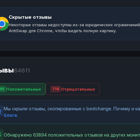
Скрытые отзывы
Некоторые отзывы недоступны из-за юридических ограничений
AntiSwap для Chrome, чтобы видеть полную картину.
ывы
64611
Положительных
Отрицательных
95
716
Мы скрыли отзывы, скопированные с bestchange. Почему и 
блоге
.
Обнаружено 63894 положительных отзывов на других монит