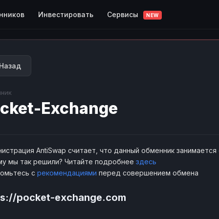
Сервисы
нников
Инвестировать
NEW
Назад
ник
cket-Exchange
истрация AntiSwap считает, что данный обменник занимается
у мы так решили? Читайте подробнее
здесь
комьтесь с
рекомендациями
перед совершением обмена
ps://pocket-exchange.com