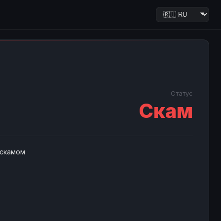
Статус
Скам
 скамом