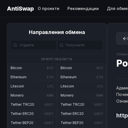
AntiSwap
О проекте
Рекомендации
Для обме
Направления обмена
Обмен
КРИПТОВАЛЮТА
Po
Bitcoin
Bitcoin
BTC
BTC
Ethereum
Ethereum
ETH
ETH
Litecoin
Litecoin
LTC
LTC
Админ
Почем
Monero
Monero
XMR
XMR
Озна
Tether TRC20
Tether TRC20
USDT
USDT
Tether ERC20
Tether ERC20
USDT
USDT
htt
Tether BEP20
Tether BEP20
USDT
USDT