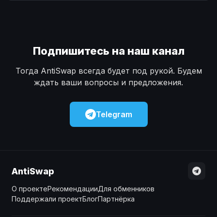
Наличные
Наличные
USD
USD
Наличные
Наличные
KZT
KZT
Подпишитесь на наш канал
Тогда AntiSwap всегда будет под рукой. Будем
ждать ваши вопросы и предложения.
Telegram
AntiSwap
О проекте
Рекомендации
Для обменников
Поддержали проект
Блог
Партнёрка