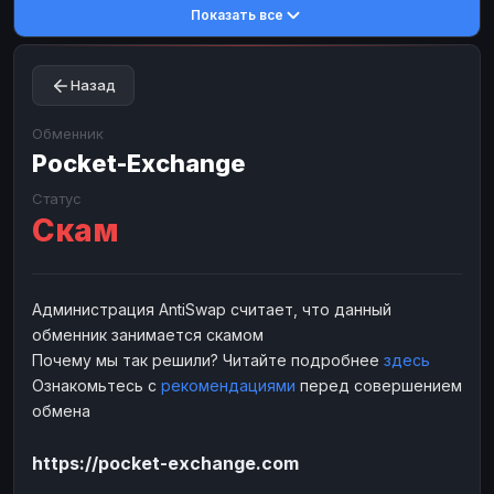
Показать все
Toncoin
Toncoin
TON
TON
Dogecoin
Dogecoin
DOGE
DOGE
Назад
TRX
TRX
TRON
TRON
Bitcoin Cash
Bitcoin Cash
BCH
BCH
Обменник
BinanceCoin
Pocket-Exchange
BinanceCoin
BEP20
BEP20
Ether Classic
Ether Classic
ETC
ETC
Статус
Скам
Solana
Solana
SOL
SOL
Ripple
Ripple
XRP
XRP
ЭЛЕКТРОННЫЕ ДЕНЬГИ
Администрация AntiSwap считает, что данный
обменник занимается скамом
Paxum
Paxum
USD
USD
Почему мы так решили? Читайте подробнее
здесь
Perfect Money
Perfect Money
USD
USD
Ознакомьтесь с
рекомендациями
перед совершением
Payoneer
Payoneer
USD
USD
обмена
PayPal
PayPal
USD
USD
https://pocket-exchange.com
Payeer
Payeer
USD
USD