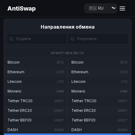
AntiSwap
Направления обмена
КРИПТОВАЛЮТА
Bitcoin
Bitcoin
BTC
BTC
Ethereum
Ethereum
ETH
ETH
Litecoin
Litecoin
LTC
LTC
Monero
Monero
XMR
XMR
Tether TRC20
Tether TRC20
USDT
USDT
Tether ERC20
Tether ERC20
USDT
USDT
Tether BEP20
Tether BEP20
USDT
USDT
DASH
DASH
DASH
DASH