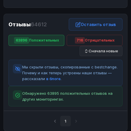
ЮMoney
ЮMoney
RUB
RUB
БАЛАНСЫ КРИПТОБИРЖ
Отзывы
64612
Binance
Binance
Оставить отзыв
RUB
RUB
ИНТЕРНЕТ БАНКИНГ
63896
Положительных
716
Отрицательных
СБЕР
СБЕР
RUB
RUB
Сначала новые
Альфа-Банк
Альфа-Банк
RUB
RUB
Райффайзен
Райффайзен
RUB
RUB
Мы скрыли отзывы, скопированные с bestchange.
ВТБ
ВТБ
RUB
RUB
Почему и как теперь устроены наши отзывы —
рассказали
в блоге
.
Т-Банк
Т-Банк
RUB
RUB
ДЕНЕЖНЫЕ ПЕРЕВОДЫ
Обнаружено 63895 положительных отзывов на
других мониторингах.
ЗК
ЗК
USD
USD
WU
WU
USD
USD
НАЛИЧНЫЕ ДЕНЬГИ
1
Наличные
Наличные
RUB
RUB