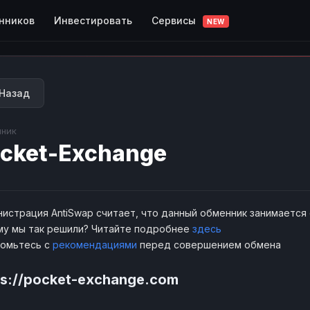
Сервисы
нников
Инвестировать
NEW
Назад
ник
cket-Exchange
истрация AntiSwap считает, что данный обменник занимается
у мы так решили? Читайте подробнее
здесь
комьтесь с
рекомендациями
перед совершением обмена
ps://pocket-exchange.com