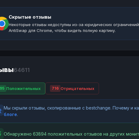
Скрытые отзывы
Некоторые отзывы недоступны из-за юридических ограничений
AntiSwap для Chrome, чтобы видеть полную картину.
ывы
64611
Положительных
Отрицательных
95
716
Мы скрыли отзывы, скопированные с bestchange. Почему и 
блоге
.
Обнаружено 63894 положительных отзывов на других монит