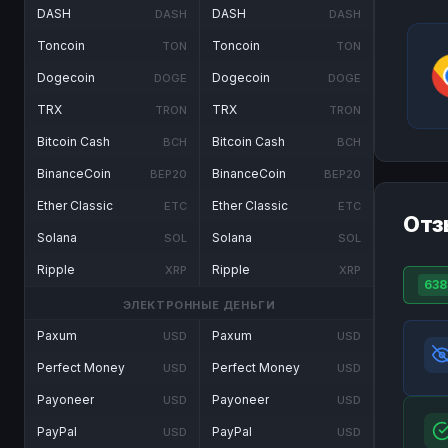
DASH
DASH
DASH
DASH
Toncoin
Toncoin
TON
TON
Dogecoin
Dogecoin
DOGE
DOGE
TRX
TRX
TRON
TRON
Bitcoin Cash
Bitcoin Cash
BCH
BCH
BinanceCoin
BinanceCoin
BEP20
BEP20
Ether Classic
Ether Classic
ETC
ETC
Отз
Solana
Solana
SOL
SOL
Ripple
Ripple
XRP
XRP
638
ЭЛЕКТРОННЫЕ ДЕНЬГИ
Paxum
Paxum
USD
USD
Perfect Money
Perfect Money
USD
USD
Payoneer
Payoneer
USD
USD
PayPal
PayPal
USD
USD