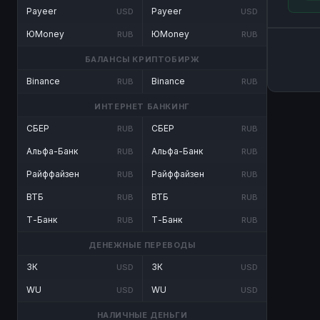
Payeer
Payeer
USD
USD
ЮMoney
ЮMoney
RUB
RUB
БАЛАНСЫ КРИПТОБИРЖ
Binance
Binance
RUB
RUB
ИНТЕРНЕТ БАНКИНГ
СБЕР
СБЕР
RUB
RUB
Альфа-Банк
Альфа-Банк
RUB
RUB
Райффайзен
Райффайзен
RUB
RUB
ВТБ
ВТБ
RUB
RUB
Т-Банк
Т-Банк
RUB
RUB
ДЕНЕЖНЫЕ ПЕРЕВОДЫ
ЗК
ЗК
USD
USD
WU
WU
USD
USD
НАЛИЧНЫЕ ДЕНЬГИ