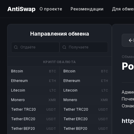
AntiSwap
О проекте
Рекомендации
Для обме
Направления обмена
Обмен
КРИПТОВАЛЮТА
Po
Bitcoin
Bitcoin
BTC
BTC
Ethereum
Ethereum
ETH
ETH
Litecoin
Litecoin
LTC
LTC
Админ
Почем
Monero
Monero
XMR
XMR
Озна
Tether TRC20
Tether TRC20
USDT
USDT
Tether ERC20
Tether ERC20
USDT
USDT
htt
Tether BEP20
Tether BEP20
USDT
USDT