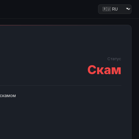
Статус
Скам
 скамом