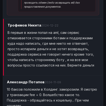
проводить обмен (либо возвращать её) без
Наличные
Наличные
USD
USD
предоставления документов.
Наличные
Наличные
KZT
KZT
Трофимов Никита
2024-12-22
В первые в жизни попал на aml, сам сервис
отмахивается сторонними ботами и поддержками
куда надо написать, где мне никто не отвечает,
просто испарили деньги и не хотят возвращать,
поддержка сервиса не говорит ничего кроме того,
чтобы написать стороннему боту , и на все мои
вопросы просто ссылаются на них. Верните деньги
Александр Потапов
2024-11-09
10 баксов положили в Холдинг. заморозили. Я смотрю
у транзакции fee = 0. Волшебство какое то.
Поддержка - обращайтесь к кошельку... При чем
кошелек.