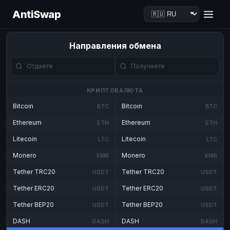
AntiSwap
Направления обмена
КРИПТОВАЛЮТА
Bitcoin
Bitcoin
BTC
BTC
Ethereum
Ethereum
ETH
ETH
Litecoin
Litecoin
LTC
LTC
Monero
Monero
XMR
XMR
Tether TRC20
Tether TRC20
USDT
USDT
Tether ERC20
Tether ERC20
USDT
USDT
Tether BEP20
Tether BEP20
USDT
USDT
DASH
DASH
DASH
DASH