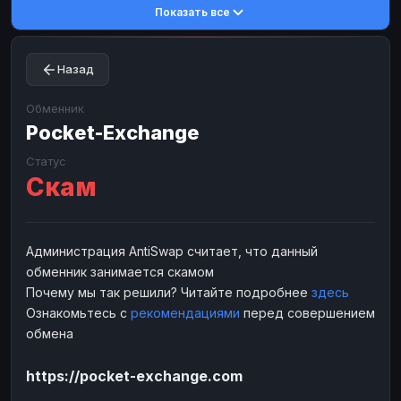
Показать все
Toncoin
Toncoin
TON
TON
Dogecoin
Dogecoin
DOGE
DOGE
Назад
TRX
TRX
TRON
TRON
Bitcoin Cash
Bitcoin Cash
BCH
BCH
Обменник
BinanceCoin
Pocket-Exchange
BinanceCoin
BEP20
BEP20
Ether Classic
Ether Classic
ETC
ETC
Статус
Скам
Solana
Solana
SOL
SOL
Ripple
Ripple
XRP
XRP
ЭЛЕКТРОННЫЕ ДЕНЬГИ
Администрация AntiSwap считает, что данный
обменник занимается скамом
Paxum
Paxum
USD
USD
Почему мы так решили? Читайте подробнее
здесь
Perfect Money
Perfect Money
USD
USD
Ознакомьтесь с
рекомендациями
перед совершением
Payoneer
Payoneer
USD
USD
обмена
PayPal
PayPal
USD
USD
https://pocket-exchange.com
Payeer
Payeer
USD
USD