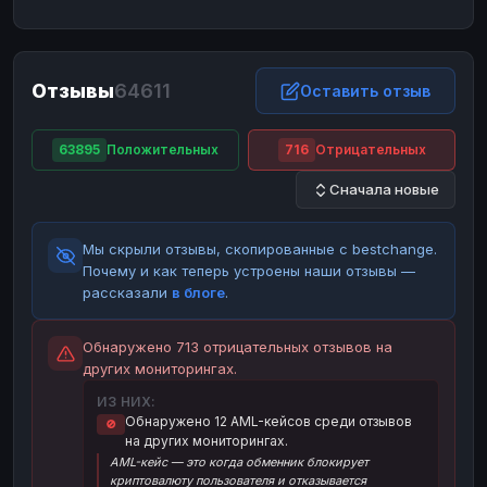
ЮMoney
ЮMoney
RUB
RUB
БАЛАНСЫ КРИПТОБИРЖ
Отзывы
64611
Binance
Binance
Оставить отзыв
RUB
RUB
ИНТЕРНЕТ БАНКИНГ
63895
Положительных
716
Отрицательных
СБЕР
СБЕР
RUB
RUB
Сначала новые
Альфа-Банк
Альфа-Банк
RUB
RUB
Райффайзен
Райффайзен
RUB
RUB
Мы скрыли отзывы, скопированные с bestchange.
ВТБ
ВТБ
RUB
RUB
Почему и как теперь устроены наши отзывы —
рассказали
в блоге
.
Т-Банк
Т-Банк
RUB
RUB
ДЕНЕЖНЫЕ ПЕРЕВОДЫ
Обнаружено 713 отрицательных отзывов на
других мониторингах.
ЗК
ЗК
USD
USD
ИЗ НИХ:
WU
WU
USD
USD
Обнаружено 12 AML-кейсов среди отзывов
🚫
на других мониторингах.
НАЛИЧНЫЕ ДЕНЬГИ
AML-кейс — это когда обменник блокирует
Наличные
Наличные
RUB
RUB
криптовалюту пользователя и отказывается