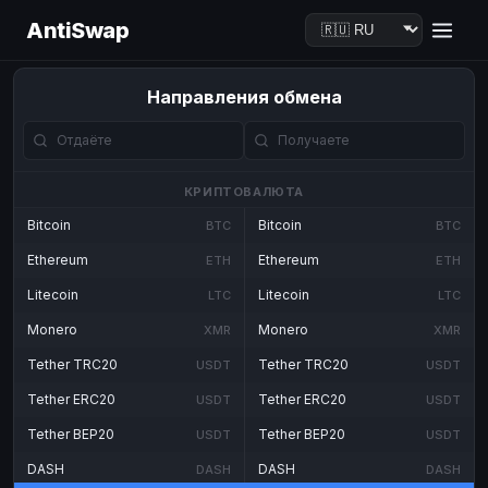
AntiSwap
Направления обмена
КРИПТОВАЛЮТА
Bitcoin
Bitcoin
BTC
BTC
Ethereum
Ethereum
ETH
ETH
Litecoin
Litecoin
LTC
LTC
Monero
Monero
XMR
XMR
Tether TRC20
Tether TRC20
USDT
USDT
Tether ERC20
Tether ERC20
USDT
USDT
Tether BEP20
Tether BEP20
USDT
USDT
DASH
DASH
DASH
DASH