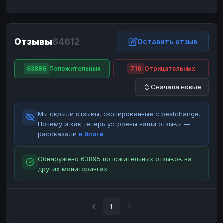
ЮMoney
ЮMoney
RUB
RUB
БАЛАНСЫ КРИПТОБИРЖ
Отзывы
64612
Binance
Binance
Оставить отзыв
RUB
RUB
ИНТЕРНЕТ БАНКИНГ
63896
Положительных
716
Отрицательных
СБЕР
СБЕР
RUB
RUB
Сначала новые
Альфа-Банк
Альфа-Банк
RUB
RUB
Райффайзен
Райффайзен
RUB
RUB
Мы скрыли отзывы, скопированные с bestchange.
ВТБ
ВТБ
RUB
RUB
Почему и как теперь устроены наши отзывы —
рассказали
в блоге
.
Т-Банк
Т-Банк
RUB
RUB
ДЕНЕЖНЫЕ ПЕРЕВОДЫ
Обнаружено 63895 положительных отзывов на
других мониторингах.
ЗК
ЗК
USD
USD
WU
WU
USD
USD
НАЛИЧНЫЕ ДЕНЬГИ
1
Наличные
Наличные
RUB
RUB