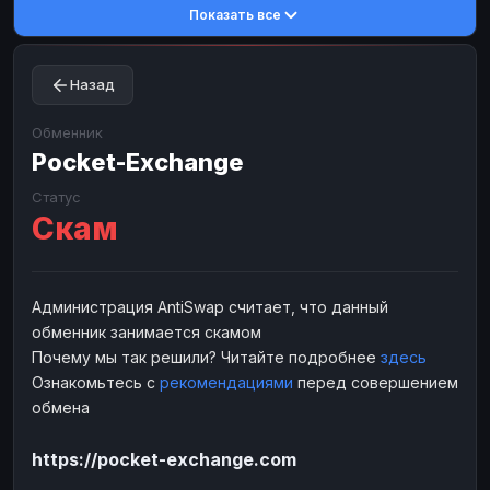
Показать все
Toncoin
Toncoin
TON
TON
Dogecoin
Dogecoin
DOGE
DOGE
Назад
TRX
TRX
TRON
TRON
Bitcoin Cash
Bitcoin Cash
BCH
BCH
Обменник
BinanceCoin
Pocket-Exchange
BinanceCoin
BEP20
BEP20
Ether Classic
Ether Classic
ETC
ETC
Статус
Скам
Solana
Solana
SOL
SOL
Ripple
Ripple
XRP
XRP
ЭЛЕКТРОННЫЕ ДЕНЬГИ
Администрация AntiSwap считает, что данный
обменник занимается скамом
Paxum
Paxum
USD
USD
Почему мы так решили? Читайте подробнее
здесь
Perfect Money
Perfect Money
USD
USD
Ознакомьтесь с
рекомендациями
перед совершением
Payoneer
Payoneer
USD
USD
обмена
PayPal
PayPal
USD
USD
https://pocket-exchange.com
Payeer
Payeer
USD
USD