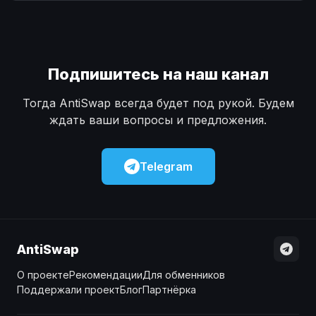
Наличные
Наличные
USD
USD
Наличные
Наличные
KZT
KZT
Подпишитесь на наш канал
Тогда AntiSwap всегда будет под рукой. Будем
ждать ваши вопросы и предложения.
Telegram
AntiSwap
О проекте
Рекомендации
Для обменников
Поддержали проект
Блог
Партнёрка