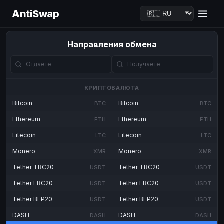
AntiSwap
Направления обмена
КРИПТОВАЛЮТА
Bitcoin
Bitcoin
BTC
BTC
Ethereum
Ethereum
ETH
ETH
Litecoin
Litecoin
LTC
LTC
Monero
Monero
XMR
XMR
Tether TRC20
Tether TRC20
USDT
USDT
Tether ERC20
Tether ERC20
USDT
USDT
Tether BEP20
Tether BEP20
USDT
USDT
DASH
DASH
DASH
DASH