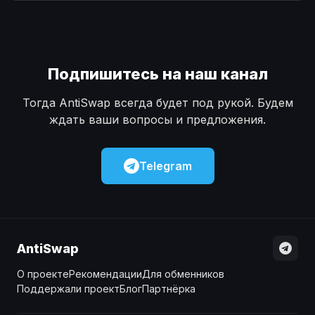
Наличные
Наличные
USD
USD
Наличные
Наличные
KZT
KZT
Подпишитесь на наш канал
Тогда AntiSwap всегда будет под рукой. Будем
ждать ваши вопросы и предложения.
Telegram
AntiSwap
О проекте
Рекомендации
Для обменников
Поддержали проект
Блог
Партнёрка