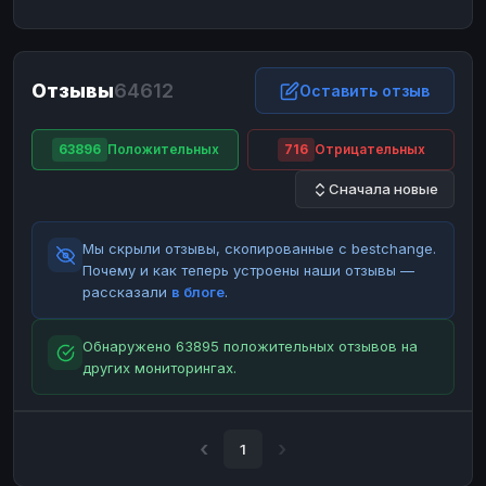
ЮMoney
ЮMoney
RUB
RUB
БАЛАНСЫ КРИПТОБИРЖ
Отзывы
64612
Binance
Binance
Оставить отзыв
RUB
RUB
ИНТЕРНЕТ БАНКИНГ
63896
Положительных
716
Отрицательных
СБЕР
СБЕР
RUB
RUB
Сначала новые
Альфа-Банк
Альфа-Банк
RUB
RUB
Райффайзен
Райффайзен
RUB
RUB
Мы скрыли отзывы, скопированные с bestchange.
ВТБ
ВТБ
RUB
RUB
Почему и как теперь устроены наши отзывы —
рассказали
в блоге
.
Т-Банк
Т-Банк
RUB
RUB
ДЕНЕЖНЫЕ ПЕРЕВОДЫ
Обнаружено 63895 положительных отзывов на
других мониторингах.
ЗК
ЗК
USD
USD
WU
WU
USD
USD
НАЛИЧНЫЕ ДЕНЬГИ
1
Наличные
Наличные
RUB
RUB