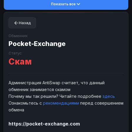
Показать все
Toncoin
Toncoin
TON
TON
Dogecoin
Dogecoin
DOGE
DOGE
Назад
TRX
TRX
TRON
TRON
Bitcoin Cash
Bitcoin Cash
BCH
BCH
Обменник
BinanceCoin
Pocket-Exchange
BinanceCoin
BEP20
BEP20
Ether Classic
Ether Classic
ETC
ETC
Статус
Скам
Solana
Solana
SOL
SOL
Ripple
Ripple
XRP
XRP
ЭЛЕКТРОННЫЕ ДЕНЬГИ
Администрация AntiSwap считает, что данный
обменник занимается скамом
Paxum
Paxum
USD
USD
Почему мы так решили? Читайте подробнее
здесь
Perfect Money
Perfect Money
USD
USD
Ознакомьтесь с
рекомендациями
перед совершением
Payoneer
Payoneer
USD
USD
обмена
PayPal
PayPal
USD
USD
https://pocket-exchange.com
Payeer
Payeer
USD
USD