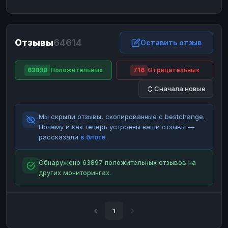
ЮMoney
ЮMoney
RUB
RUB
БАЛАНСЫ КРИПТОБИРЖ
Отзывы
64614
Binance
Binance
Оставить отзыв
RUB
RUB
ИНТЕРНЕТ БАНКИНГ
63898
Положительных
716
Отрицательных
СБЕР
СБЕР
RUB
RUB
Сначала новые
Альфа-Банк
Альфа-Банк
RUB
RUB
Райффайзен
Райффайзен
RUB
RUB
Мы скрыли отзывы, скопированные с bestchange.
ВТБ
ВТБ
RUB
RUB
Почему и как теперь устроены наши отзывы —
рассказали
в блоге
.
Т-Банк
Т-Банк
RUB
RUB
ДЕНЕЖНЫЕ ПЕРЕВОДЫ
Обнаружено 63897 положительных отзывов на
других мониторингах.
ЗК
ЗК
USD
USD
WU
WU
USD
USD
НАЛИЧНЫЕ ДЕНЬГИ
1
Наличные
Наличные
RUB
RUB