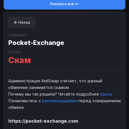
Показать все
Toncoin
Toncoin
TON
TON
Dogecoin
Dogecoin
DOGE
DOGE
Назад
TRX
TRX
TRON
TRON
Bitcoin Cash
Bitcoin Cash
BCH
BCH
Обменник
BinanceCoin
Pocket-Exchange
BinanceCoin
BEP20
BEP20
Ether Classic
Ether Classic
ETC
ETC
Статус
Скам
Solana
Solana
SOL
SOL
Ripple
Ripple
XRP
XRP
ЭЛЕКТРОННЫЕ ДЕНЬГИ
Администрация AntiSwap считает, что данный
обменник занимается скамом
Paxum
Paxum
USD
USD
Почему мы так решили? Читайте подробнее
здесь
Perfect Money
Perfect Money
USD
USD
Ознакомьтесь с
рекомендациями
перед совершением
Payoneer
Payoneer
USD
USD
обмена
PayPal
PayPal
USD
USD
https://pocket-exchange.com
Payeer
Payeer
USD
USD