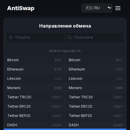
AntiSwap
Направления обмена
КРИПТОВАЛЮТА
Bitcoin
Bitcoin
BTC
BTC
Ethereum
Ethereum
ETH
ETH
Litecoin
Litecoin
LTC
LTC
Monero
Monero
XMR
XMR
Tether TRC20
Tether TRC20
USDT
USDT
Tether ERC20
Tether ERC20
USDT
USDT
Tether BEP20
Tether BEP20
USDT
USDT
DASH
DASH
DASH
DASH