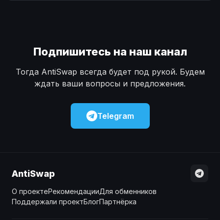
Наличные
Наличные
USD
USD
Наличные
Наличные
KZT
KZT
Подпишитесь на наш канал
Тогда AntiSwap всегда будет под рукой. Будем
ждать ваши вопросы и предложения.
Telegram
AntiSwap
О проекте
Рекомендации
Для обменников
Поддержали проект
Блог
Партнёрка