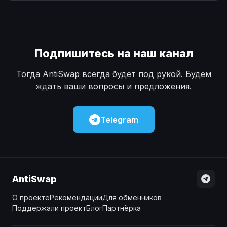
Наличные
Наличные
USD
USD
Наличные
Наличные
KZT
KZT
Подпишитесь на наш канал
Тогда AntiSwap всегда будет под рукой. Будем
ждать ваши вопросы и предложения.
Telegram
AntiSwap
О проекте
Рекомендации
Для обменников
Поддержали проект
Блог
Партнёрка