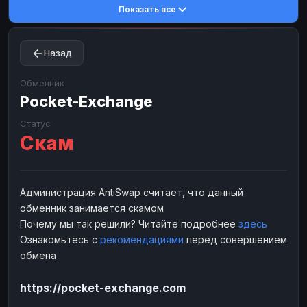
Показать все
Toncoin
Toncoin
TON
TON
Dogecoin
Dogecoin
DOGE
DOGE
Назад
TRX
TRX
TRON
TRON
Bitcoin Cash
Bitcoin Cash
BCH
BCH
Обменник
BinanceCoin
Pocket-Exchange
BinanceCoin
BEP20
BEP20
Ether Classic
Ether Classic
ETC
ETC
Статус
Скам
Solana
Solana
SOL
SOL
Ripple
Ripple
XRP
XRP
ЭЛЕКТРОННЫЕ ДЕНЬГИ
Администрация AntiSwap считает, что данный
обменник занимается скамом
Paxum
Paxum
USD
USD
Почему мы так решили? Читайте подробнее
здесь
Perfect Money
Perfect Money
USD
USD
Ознакомьтесь с
рекомендациями
перед совершением
Payoneer
Payoneer
USD
USD
обмена
PayPal
PayPal
USD
USD
https://pocket-exchange.com
Payeer
Payeer
USD
USD