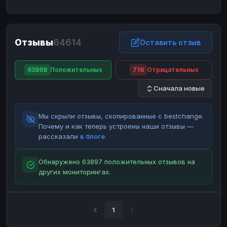
ЮMoney
ЮMoney
RUB
RUB
БАЛАНСЫ КРИПТОБИРЖ
Отзывы
64614
Binance
Binance
Оставить отзыв
RUB
RUB
ИНТЕРНЕТ БАНКИНГ
63898
Положительных
716
Отрицательных
СБЕР
СБЕР
RUB
RUB
Сначала новые
Альфа-Банк
Альфа-Банк
RUB
RUB
Райффайзен
Райффайзен
RUB
RUB
Мы скрыли отзывы, скопированные с bestchange.
ВТБ
ВТБ
RUB
RUB
Почему и как теперь устроены наши отзывы —
рассказали
в блоге
.
Т-Банк
Т-Банк
RUB
RUB
ДЕНЕЖНЫЕ ПЕРЕВОДЫ
Обнаружено 63897 положительных отзывов на
других мониторингах.
ЗК
ЗК
USD
USD
WU
WU
USD
USD
НАЛИЧНЫЕ ДЕНЬГИ
1
Наличные
Наличные
RUB
RUB