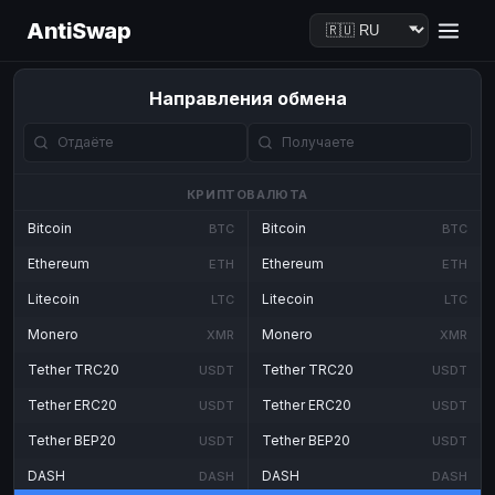
AntiSwap
Направления обмена
КРИПТОВАЛЮТА
Bitcoin
Bitcoin
BTC
BTC
Ethereum
Ethereum
ETH
ETH
Litecoin
Litecoin
LTC
LTC
Monero
Monero
XMR
XMR
Tether TRC20
Tether TRC20
USDT
USDT
Tether ERC20
Tether ERC20
USDT
USDT
Tether BEP20
Tether BEP20
USDT
USDT
DASH
DASH
DASH
DASH