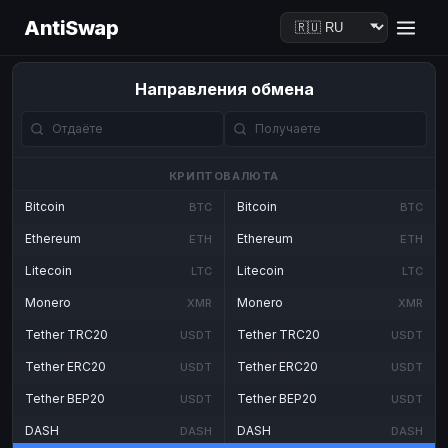
AntiSwap
Направления обмена
КРИПТОВАЛЮТА
Bitcoin
Bitcoin
BTC
BTC
Ethereum
Ethereum
ETH
ETH
Litecoin
Litecoin
LTC
LTC
Monero
Monero
XMR
XMR
Tether TRC20
Tether TRC20
USDT
USDT
Tether ERC20
Tether ERC20
USDT
USDT
Tether BEP20
Tether BEP20
USDT
USDT
DASH
DASH
DASH
DASH