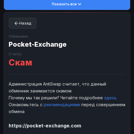
Показать все
Toncoin
Toncoin
TON
TON
Dogecoin
Dogecoin
DOGE
DOGE
Назад
TRX
TRX
TRON
TRON
Bitcoin Cash
Bitcoin Cash
BCH
BCH
Обменник
BinanceCoin
Pocket-Exchange
BinanceCoin
BEP20
BEP20
Ether Classic
Ether Classic
ETC
ETC
Статус
Скам
Solana
Solana
SOL
SOL
Ripple
Ripple
XRP
XRP
ЭЛЕКТРОННЫЕ ДЕНЬГИ
Администрация AntiSwap считает, что данный
обменник занимается скамом
Paxum
Paxum
USD
USD
Почему мы так решили? Читайте подробнее
здесь
Perfect Money
Perfect Money
USD
USD
Ознакомьтесь с
рекомендациями
перед совершением
Payoneer
Payoneer
USD
USD
обмена
PayPal
PayPal
USD
USD
https://pocket-exchange.com
Payeer
Payeer
USD
USD