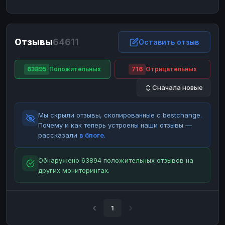
ЮMoney
ЮMoney
RUB
RUB
БАЛАНСЫ КРИПТОБИРЖ
Отзывы
64611
Binance
Binance
Оставить отзыв
RUB
RUB
ИНТЕРНЕТ БАНКИНГ
63895
Положительных
716
Отрицательных
СБЕР
СБЕР
RUB
RUB
Сначала новые
Альфа-Банк
Альфа-Банк
RUB
RUB
Райффайзен
Райффайзен
RUB
RUB
Мы скрыли отзывы, скопированные с bestchange.
ВТБ
ВТБ
RUB
RUB
Почему и как теперь устроены наши отзывы —
рассказали
в блоге
.
Т-Банк
Т-Банк
RUB
RUB
ДЕНЕЖНЫЕ ПЕРЕВОДЫ
Обнаружено 63894 положительных отзывов на
других мониторингах.
ЗК
ЗК
USD
USD
WU
WU
USD
USD
НАЛИЧНЫЕ ДЕНЬГИ
1
Наличные
Наличные
RUB
RUB