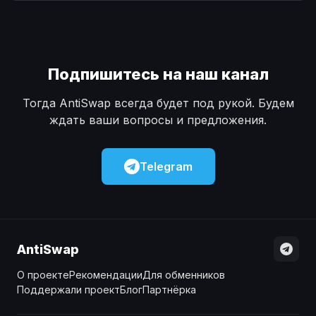
Наличные
Наличные
USD
USD
Наличные
Наличные
KZT
KZT
Подпишитесь на наш канал
Тогда AntiSwap всегда будет под рукой. Будем
ждать ваши вопросы и предложения.
Telegram
AntiSwap
О проекте
Рекомендации
Для обменников
Поддержали проект
Блог
Партнёрка