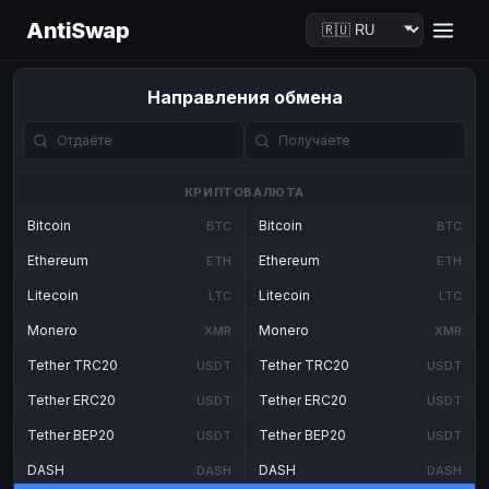
AntiSwap
Направления обмена
КРИПТОВАЛЮТА
Bitcoin
Bitcoin
BTC
BTC
Ethereum
Ethereum
ETH
ETH
Litecoin
Litecoin
LTC
LTC
Monero
Monero
XMR
XMR
Tether TRC20
Tether TRC20
USDT
USDT
Tether ERC20
Tether ERC20
USDT
USDT
Tether BEP20
Tether BEP20
USDT
USDT
DASH
DASH
DASH
DASH