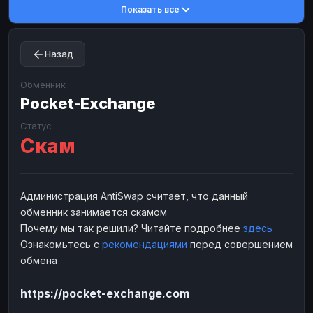
Показать все
Toncoin
Toncoin
TON
TON
Dogecoin
Dogecoin
DOGE
DOGE
Назад
TRX
TRX
TRON
TRON
Bitcoin Cash
Bitcoin Cash
BCH
BCH
Обменник
BinanceCoin
Pocket-Exchange
BinanceCoin
BEP20
BEP20
Ether Classic
Ether Classic
ETC
ETC
Статус
Скам
Solana
Solana
SOL
SOL
Ripple
Ripple
XRP
XRP
ЭЛЕКТРОННЫЕ ДЕНЬГИ
Администрация AntiSwap считает, что данный
обменник занимается скамом
Paxum
Paxum
USD
USD
Почему мы так решили? Читайте подробнее
здесь
Perfect Money
Perfect Money
USD
USD
Ознакомьтесь с
рекомендациями
перед совершением
Payoneer
Payoneer
USD
USD
обмена
PayPal
PayPal
USD
USD
https://pocket-exchange.com
Payeer
Payeer
USD
USD