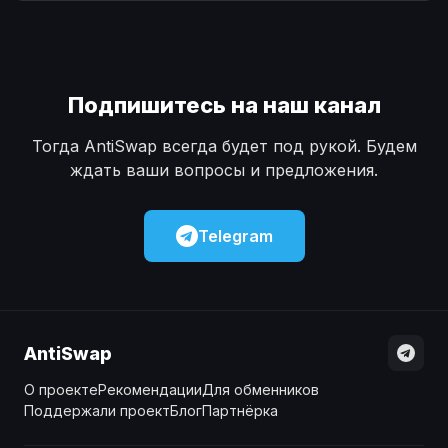
Наличные
Наличные
USD
USD
Наличные
Наличные
KZT
KZT
Подпишитесь на наш канал
Тогда AntiSwap всегда будет под рукой. Будем
ждать ваши вопросы и предложения.
Telegram
AntiSwap
О проекте
Рекомендации
Для обменников
Поддержали проект
Блог
Партнёрка