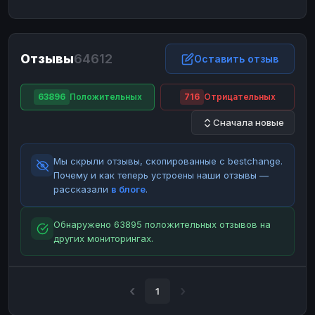
ЮMoney
ЮMoney
RUB
RUB
БАЛАНСЫ КРИПТОБИРЖ
Отзывы
64612
Binance
Binance
Оставить отзыв
RUB
RUB
ИНТЕРНЕТ БАНКИНГ
63896
Положительных
716
Отрицательных
СБЕР
СБЕР
RUB
RUB
Сначала новые
Альфа-Банк
Альфа-Банк
RUB
RUB
Райффайзен
Райффайзен
RUB
RUB
Мы скрыли отзывы, скопированные с bestchange.
ВТБ
ВТБ
RUB
RUB
Почему и как теперь устроены наши отзывы —
рассказали
в блоге
.
Т-Банк
Т-Банк
RUB
RUB
ДЕНЕЖНЫЕ ПЕРЕВОДЫ
Обнаружено 63895 положительных отзывов на
других мониторингах.
ЗК
ЗК
USD
USD
WU
WU
USD
USD
НАЛИЧНЫЕ ДЕНЬГИ
1
Наличные
Наличные
RUB
RUB