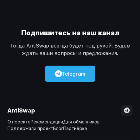
Наличные
Наличные
USD
USD
Наличные
Наличные
KZT
KZT
Подпишитесь на наш канал
Тогда AntiSwap всегда будет под рукой. Будем
ждать ваши вопросы и предложения.
Telegram
AntiSwap
О проекте
Рекомендации
Для обменников
Поддержали проект
Блог
Партнёрка