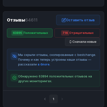
ЮMoney
ЮMoney
RUB
RUB
БАЛАНСЫ КРИПТОБИРЖ
Отзывы
64611
Binance
Binance
Оставить отзыв
RUB
RUB
ИНТЕРНЕТ БАНКИНГ
63895
Положительных
716
Отрицательных
СБЕР
СБЕР
RUB
RUB
Сначала новые
Альфа-Банк
Альфа-Банк
RUB
RUB
Райффайзен
Райффайзен
RUB
RUB
Мы скрыли отзывы, скопированные с bestchange.
ВТБ
ВТБ
RUB
RUB
Почему и как теперь устроены наши отзывы —
рассказали
в блоге
.
Т-Банк
Т-Банк
RUB
RUB
ДЕНЕЖНЫЕ ПЕРЕВОДЫ
Обнаружено 63894 положительных отзывов на
других мониторингах.
ЗК
ЗК
USD
USD
WU
WU
USD
USD
НАЛИЧНЫЕ ДЕНЬГИ
1
Наличные
Наличные
RUB
RUB