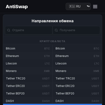
AntiSwap
Направления обмена
КРИПТОВАЛЮТА
Bitcoin
Bitcoin
BTC
BTC
Ethereum
Ethereum
ETH
ETH
Litecoin
Litecoin
LTC
LTC
Monero
Monero
XMR
XMR
Tether TRC20
Tether TRC20
USDT
USDT
Tether ERC20
Tether ERC20
USDT
USDT
Tether BEP20
Tether BEP20
USDT
USDT
DASH
DASH
DASH
DASH