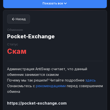
Показать все
Toncoin
Toncoin
TON
TON
Dogecoin
Dogecoin
DOGE
DOGE
Назад
TRX
TRX
TRON
TRON
Bitcoin Cash
Bitcoin Cash
BCH
BCH
Обменник
BinanceCoin
Pocket-Exchange
BinanceCoin
BEP20
BEP20
Ether Classic
Ether Classic
ETC
ETC
Статус
Скам
Solana
Solana
SOL
SOL
Ripple
Ripple
XRP
XRP
ЭЛЕКТРОННЫЕ ДЕНЬГИ
Администрация AntiSwap считает, что данный
обменник занимается скамом
Paxum
Paxum
USD
USD
Почему мы так решили? Читайте подробнее
здесь
Perfect Money
Perfect Money
USD
USD
Ознакомьтесь с
рекомендациями
перед совершением
Payoneer
Payoneer
USD
USD
обмена
PayPal
PayPal
USD
USD
https://pocket-exchange.com
Payeer
Payeer
USD
USD