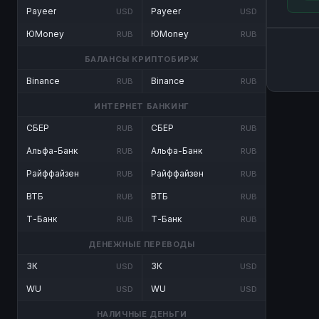
Payeer
Payeer
USD
USD
ЮMoney
ЮMoney
RUB
RUB
БАЛАНСЫ КРИПТОБИРЖ
Binance
Binance
RUB
RUB
ИНТЕРНЕТ БАНКИНГ
СБЕР
СБЕР
RUB
RUB
Альфа-Банк
Альфа-Банк
RUB
RUB
Райффайзен
Райффайзен
RUB
RUB
ВТБ
ВТБ
RUB
RUB
Т-Банк
Т-Банк
RUB
RUB
ДЕНЕЖНЫЕ ПЕРЕВОДЫ
ЗК
ЗК
USD
USD
WU
WU
USD
USD
НАЛИЧНЫЕ ДЕНЬГИ