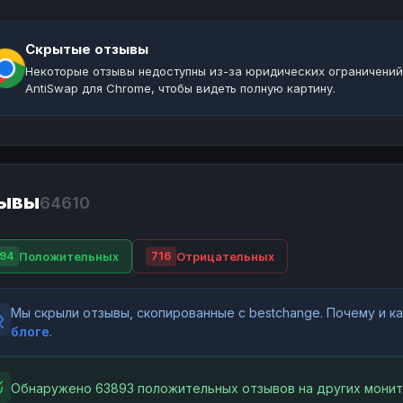
Скрытые отзывы
Некоторые отзывы недоступны из-за юридических ограничений
AntiSwap для Chrome, чтобы видеть полную картину.
ывы
64610
Положительных
Отрицательных
94
716
Мы скрыли отзывы, скопированные с bestchange. Почему и 
блоге
.
Обнаружено 63893 положительных отзывов на других монит