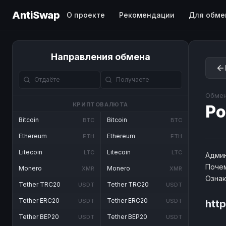
AntiSwap
О проекте
Рекомендации
Для обме
Направления обмена
Обмен
КРИПТОВАЛЮТА
Po
Bitcoin
Bitcoin
BTC
BTC
Ethereum
Ethereum
ETH
ETH
Litecoin
Litecoin
LTC
LTC
Админ
Почем
Monero
Monero
XMR
XMR
Озна
Tether TRC20
Tether TRC20
USDT
USDT
Tether ERC20
Tether ERC20
USDT
USDT
htt
Tether BEP20
Tether BEP20
USDT
USDT