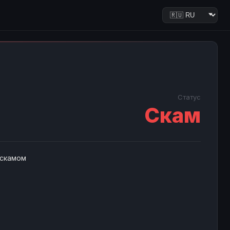
Статус
Скам
 скамом