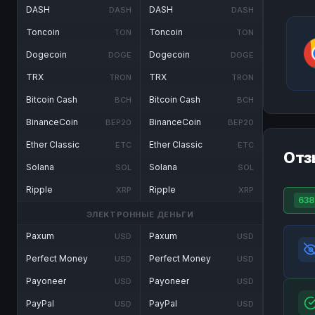
DASH
DASH
DASH
DASH
Toncoin
Toncoin
TON
TON
Dogecoin
Dogecoin
DOGE
DOGE
TRX
TRX
TRON
TRON
Bitcoin Cash
Bitcoin Cash
BCH
BCH
BinanceCoin
BinanceCoin
BEP20
BEP20
Ether Classic
Ether Classic
ETC
ETC
Отз
Solana
Solana
SOL
SOL
Ripple
Ripple
XRP
XRP
638
ЭЛЕКТРОННЫЕ ДЕНЬГИ
Paxum
Paxum
USD
USD
Perfect Money
Perfect Money
USD
USD
Payoneer
Payoneer
USD
USD
PayPal
PayPal
USD
USD