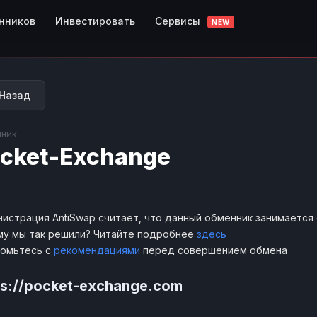
Сервисы
нников
Инвестировать
NEW
Назад
ник
cket-Exchange
истрация AntiSwap считает, что данный обменник занимается
у мы так решили? Читайте подробнее
здесь
комьтесь с
рекомендациями
перед совершением обмена
ps://pocket-exchange.com