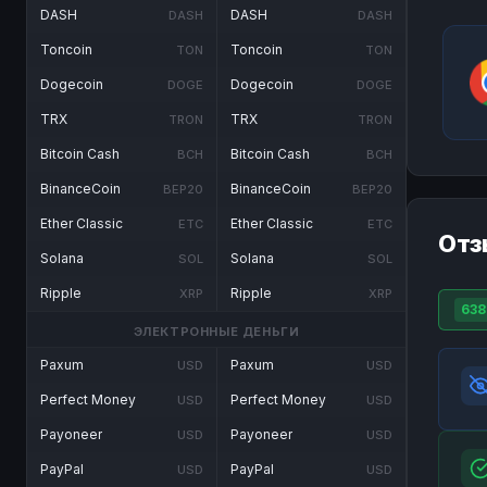
DASH
DASH
DASH
DASH
Toncoin
Toncoin
TON
TON
Dogecoin
Dogecoin
DOGE
DOGE
TRX
TRX
TRON
TRON
Bitcoin Cash
Bitcoin Cash
BCH
BCH
BinanceCoin
BinanceCoin
BEP20
BEP20
Ether Classic
Ether Classic
ETC
ETC
Отз
Solana
Solana
SOL
SOL
Ripple
Ripple
XRP
XRP
638
ЭЛЕКТРОННЫЕ ДЕНЬГИ
Paxum
Paxum
USD
USD
Perfect Money
Perfect Money
USD
USD
Payoneer
Payoneer
USD
USD
PayPal
PayPal
USD
USD