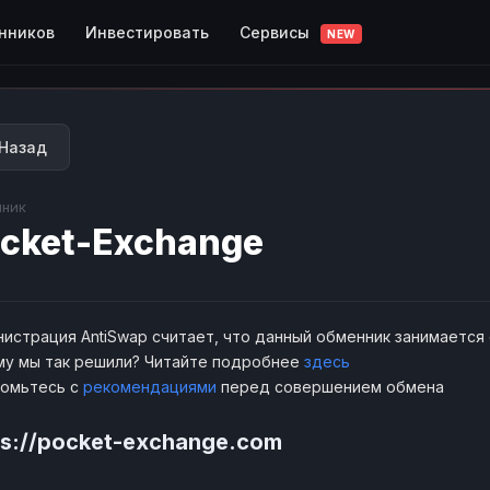
Сервисы
нников
Инвестировать
NEW
Назад
ник
cket-Exchange
истрация AntiSwap считает, что данный обменник занимается
у мы так решили? Читайте подробнее
здесь
комьтесь с
рекомендациями
перед совершением обмена
ps://pocket-exchange.com