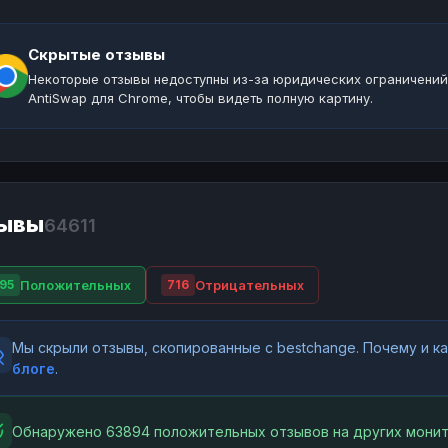
Скрытые отзывы
Некоторые отзывы недоступны из-за юридических ограничений
AntiSwap для Chrome, чтобы видеть полную картину.
ывы
64611
Положительных
Отрицательных
95
716
Мы скрыли отзывы, скопированные с bestchange. Почему и 
блоге
.
Обнаружено 63894 положительных отзывов на других монит