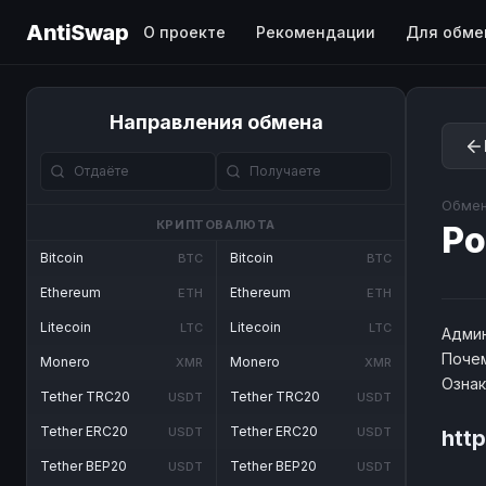
AntiSwap
О проекте
Рекомендации
Для обме
Направления обмена
Обмен
КРИПТОВАЛЮТА
Po
Bitcoin
Bitcoin
BTC
BTC
Ethereum
Ethereum
ETH
ETH
Litecoin
Litecoin
LTC
LTC
Админ
Почем
Monero
Monero
XMR
XMR
Озна
Tether TRC20
Tether TRC20
USDT
USDT
Tether ERC20
Tether ERC20
USDT
USDT
htt
Tether BEP20
Tether BEP20
USDT
USDT