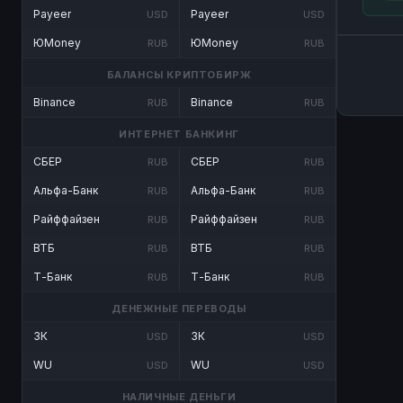
Payeer
Payeer
USD
USD
ЮMoney
ЮMoney
RUB
RUB
БАЛАНСЫ КРИПТОБИРЖ
Binance
Binance
RUB
RUB
ИНТЕРНЕТ БАНКИНГ
СБЕР
СБЕР
RUB
RUB
Альфа-Банк
Альфа-Банк
RUB
RUB
Райффайзен
Райффайзен
RUB
RUB
ВТБ
ВТБ
RUB
RUB
Т-Банк
Т-Банк
RUB
RUB
ДЕНЕЖНЫЕ ПЕРЕВОДЫ
ЗК
ЗК
USD
USD
WU
WU
USD
USD
НАЛИЧНЫЕ ДЕНЬГИ