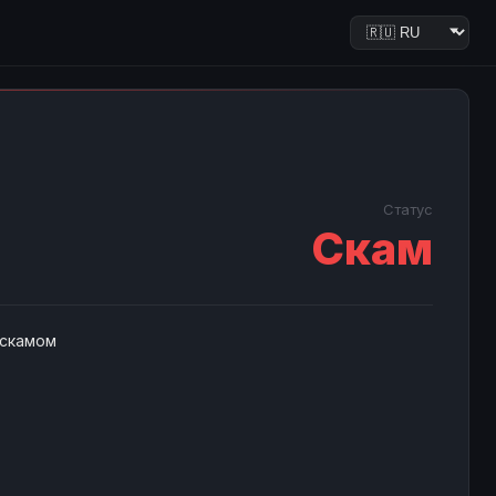
Статус
Скам
 скамом