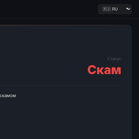
Статус
Скам
 скамом