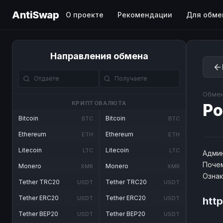
AntiSwap
О проекте
Рекомендации
Для обме
Направления обмена
Обмен
КРИПТОВАЛЮТА
Po
Bitcoin
Bitcoin
BTC
BTC
Ethereum
Ethereum
ETH
ETH
Litecoin
Litecoin
LTC
LTC
Админ
Почем
Monero
Monero
XMR
XMR
Озна
Tether TRC20
Tether TRC20
USDT
USDT
Tether ERC20
Tether ERC20
USDT
USDT
htt
Tether BEP20
Tether BEP20
USDT
USDT