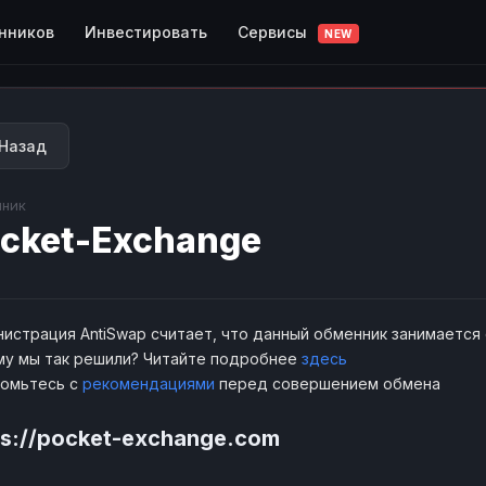
Сервисы
нников
Инвестировать
NEW
Назад
ник
cket-Exchange
истрация AntiSwap считает, что данный обменник занимается
у мы так решили? Читайте подробнее
здесь
комьтесь с
рекомендациями
перед совершением обмена
ps://pocket-exchange.com