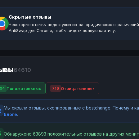
Скрытые отзывы
Некоторые отзывы недоступны из-за юридических ограничений
AntiSwap для Chrome, чтобы видеть полную картину.
ывы
64610
Положительных
Отрицательных
94
716
Мы скрыли отзывы, скопированные с bestchange. Почему и 
блоге
.
Обнаружено 63893 положительных отзывов на других монит