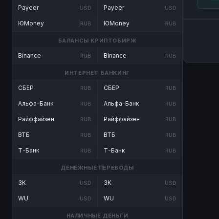
Payeer
Payeer
USD
USD
ЮMoney
ЮMoney
RUB
RUB
БАЛАНСЫ КРИПТОБИРЖ
Binance
Binance
RUB
RUB
ИНТЕРНЕТ БАНКИНГ
СБЕР
СБЕР
RUB
RUB
Альфа-Банк
Альфа-Банк
RUB
RUB
Райффайзен
Райффайзен
RUB
RUB
ВТБ
ВТБ
RUB
RUB
Т-Банк
Т-Банк
RUB
RUB
ДЕНЕЖНЫЕ ПЕРЕВОДЫ
ЗК
ЗК
USD
USD
WU
WU
USD
USD
НАЛИЧНЫЕ ДЕНЬГИ