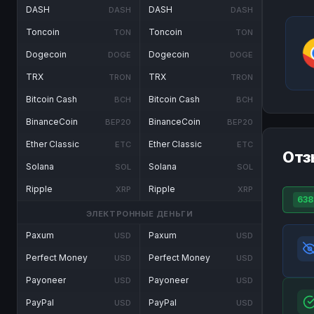
DASH
DASH
DASH
DASH
Toncoin
Toncoin
TON
TON
Dogecoin
Dogecoin
DOGE
DOGE
TRX
TRX
TRON
TRON
Bitcoin Cash
Bitcoin Cash
BCH
BCH
BinanceCoin
BinanceCoin
BEP20
BEP20
Ether Classic
Ether Classic
ETC
ETC
Отз
Solana
Solana
SOL
SOL
Ripple
Ripple
XRP
XRP
638
ЭЛЕКТРОННЫЕ ДЕНЬГИ
Paxum
Paxum
USD
USD
Perfect Money
Perfect Money
USD
USD
Payoneer
Payoneer
USD
USD
PayPal
PayPal
USD
USD