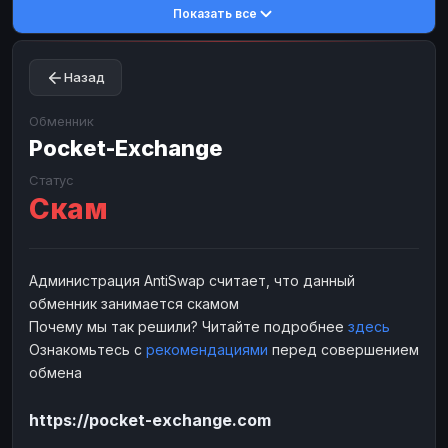
Показать все
Toncoin
Toncoin
TON
TON
Dogecoin
Dogecoin
DOGE
DOGE
Назад
TRX
TRX
TRON
TRON
Bitcoin Cash
Bitcoin Cash
BCH
BCH
Обменник
BinanceCoin
Pocket-Exchange
BinanceCoin
BEP20
BEP20
Ether Classic
Ether Classic
ETC
ETC
Статус
Скам
Solana
Solana
SOL
SOL
Ripple
Ripple
XRP
XRP
ЭЛЕКТРОННЫЕ ДЕНЬГИ
Администрация AntiSwap считает, что данный
обменник занимается скамом
Paxum
Paxum
USD
USD
Почему мы так решили? Читайте подробнее
здесь
Perfect Money
Perfect Money
USD
USD
Ознакомьтесь с
рекомендациями
перед совершением
Payoneer
Payoneer
USD
USD
обмена
PayPal
PayPal
USD
USD
https://pocket-exchange.com
Payeer
Payeer
USD
USD