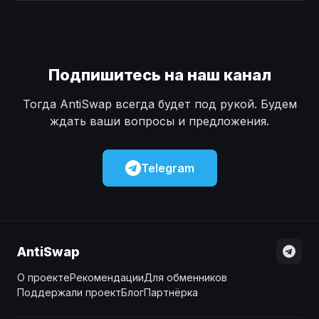
Наличные
Наличные
USD
USD
Наличные
Наличные
KZT
KZT
Подпишитесь на наш канал
Тогда AntiSwap всегда будет под рукой. Будем
ждать ваши вопросы и предложения.
Telegram
AntiSwap
О проекте
Рекомендации
Для обменников
Поддержали проект
Блог
Партнёрка