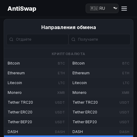
AntiSwap
Направления обмена
КРИПТОВАЛЮТА
Bitcoin
Bitcoin
BTC
BTC
Ethereum
Ethereum
ETH
ETH
Litecoin
Litecoin
LTC
LTC
Monero
Monero
XMR
XMR
Tether TRC20
Tether TRC20
USDT
USDT
Tether ERC20
Tether ERC20
USDT
USDT
Tether BEP20
Tether BEP20
USDT
USDT
DASH
DASH
DASH
DASH