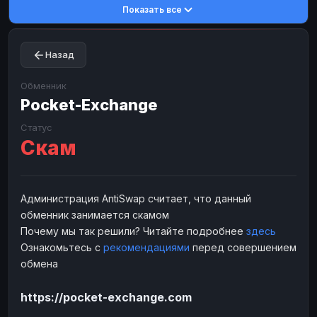
Показать все
Toncoin
Toncoin
TON
TON
Dogecoin
Dogecoin
DOGE
DOGE
Назад
TRX
TRX
TRON
TRON
Bitcoin Cash
Bitcoin Cash
BCH
BCH
Обменник
BinanceCoin
Pocket-Exchange
BinanceCoin
BEP20
BEP20
Ether Classic
Ether Classic
ETC
ETC
Статус
Скам
Solana
Solana
SOL
SOL
Ripple
Ripple
XRP
XRP
ЭЛЕКТРОННЫЕ ДЕНЬГИ
Администрация AntiSwap считает, что данный
обменник занимается скамом
Paxum
Paxum
USD
USD
Почему мы так решили? Читайте подробнее
здесь
Perfect Money
Perfect Money
USD
USD
Ознакомьтесь с
рекомендациями
перед совершением
Payoneer
Payoneer
USD
USD
обмена
PayPal
PayPal
USD
USD
https://pocket-exchange.com
Payeer
Payeer
USD
USD