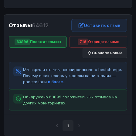
ЮMoney
ЮMoney
RUB
RUB
БАЛАНСЫ КРИПТОБИРЖ
Отзывы
64612
Binance
Binance
Оставить отзыв
RUB
RUB
ИНТЕРНЕТ БАНКИНГ
63896
Положительных
716
Отрицательных
СБЕР
СБЕР
RUB
RUB
Сначала новые
Альфа-Банк
Альфа-Банк
RUB
RUB
Райффайзен
Райффайзен
RUB
RUB
Мы скрыли отзывы, скопированные с bestchange.
ВТБ
ВТБ
RUB
RUB
Почему и как теперь устроены наши отзывы —
рассказали
в блоге
.
Т-Банк
Т-Банк
RUB
RUB
ДЕНЕЖНЫЕ ПЕРЕВОДЫ
Обнаружено 63895 положительных отзывов на
других мониторингах.
ЗК
ЗК
USD
USD
WU
WU
USD
USD
НАЛИЧНЫЕ ДЕНЬГИ
1
Наличные
Наличные
RUB
RUB