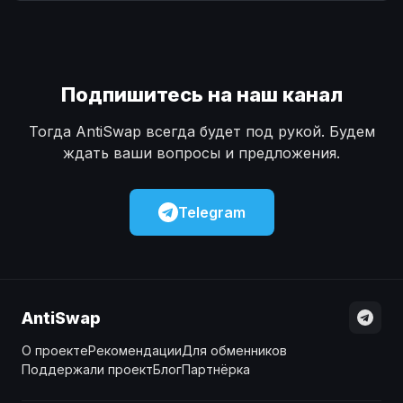
Наличные
Наличные
USD
USD
Наличные
Наличные
KZT
KZT
Подпишитесь на наш канал
Тогда AntiSwap всегда будет под рукой. Будем
ждать ваши вопросы и предложения.
Telegram
AntiSwap
О проекте
Рекомендации
Для обменников
Поддержали проект
Блог
Партнёрка