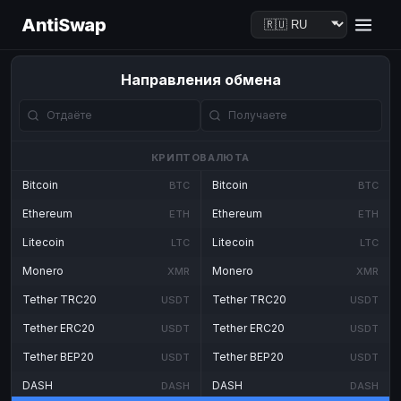
AntiSwap
Направления обмена
КРИПТОВАЛЮТА
Bitcoin
Bitcoin
BTC
BTC
Ethereum
Ethereum
ETH
ETH
Litecoin
Litecoin
LTC
LTC
Monero
Monero
XMR
XMR
Tether TRC20
Tether TRC20
USDT
USDT
Tether ERC20
Tether ERC20
USDT
USDT
Tether BEP20
Tether BEP20
USDT
USDT
DASH
DASH
DASH
DASH