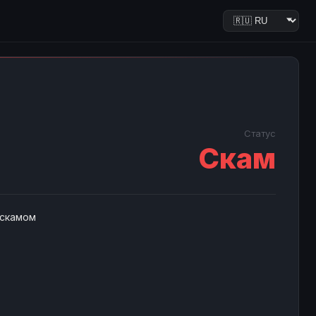
Статус
Скам
 скамом