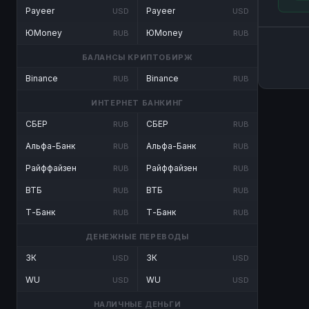
Payeer
Payeer
USD
USD
ЮMoney
ЮMoney
RUB
RUB
БАЛАНСЫ КРИПТОБИРЖ
Binance
Binance
RUB
RUB
ИНТЕРНЕТ БАНКИНГ
СБЕР
СБЕР
RUB
RUB
Альфа-Банк
Альфа-Банк
RUB
RUB
Райффайзен
Райффайзен
RUB
RUB
ВТБ
ВТБ
RUB
RUB
Т-Банк
Т-Банк
RUB
RUB
ДЕНЕЖНЫЕ ПЕРЕВОДЫ
ЗК
ЗК
USD
USD
WU
WU
USD
USD
НАЛИЧНЫЕ ДЕНЬГИ