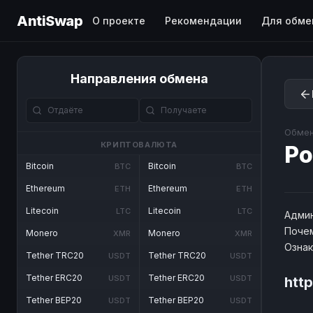
AntiSwap
О проекте
Рекомендации
Для обме
Направления обмена
Обмен
КРИПТОВАЛЮТА
Po
Bitcoin
Bitcoin
BTC
BTC
Ethereum
Ethereum
ETH
ETH
Litecoin
Litecoin
LTC
LTC
Админ
Почем
Monero
Monero
XMR
XMR
Озна
Tether TRC20
Tether TRC20
USDT
USDT
Tether ERC20
Tether ERC20
USDT
USDT
htt
Tether BEP20
Tether BEP20
USDT
USDT