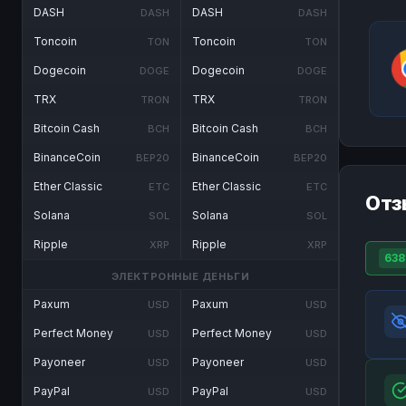
DASH
DASH
DASH
DASH
Toncoin
Toncoin
TON
TON
Dogecoin
Dogecoin
DOGE
DOGE
TRX
TRX
TRON
TRON
Bitcoin Cash
Bitcoin Cash
BCH
BCH
BinanceCoin
BinanceCoin
BEP20
BEP20
Ether Classic
Ether Classic
ETC
ETC
Отз
Solana
Solana
SOL
SOL
Ripple
Ripple
XRP
XRP
638
ЭЛЕКТРОННЫЕ ДЕНЬГИ
Paxum
Paxum
USD
USD
Perfect Money
Perfect Money
USD
USD
Payoneer
Payoneer
USD
USD
PayPal
PayPal
USD
USD