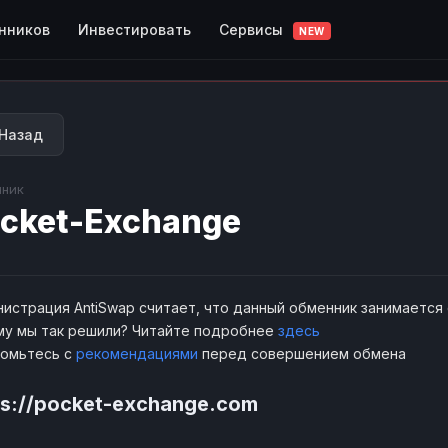
Сервисы
нников
Инвестировать
NEW
Назад
ник
cket-Exchange
истрация AntiSwap считает, что данный обменник занимается
у мы так решили? Читайте подробнее
здесь
комьтесь с
рекомендациями
перед совершением обмена
ps://pocket-exchange.com