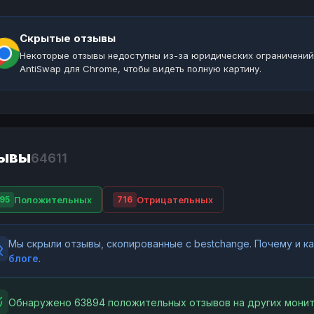
Скрытые отзывы
Некоторые отзывы недоступны из-за юридических ограничений
AntiSwap для Chrome, чтобы видеть полную картину.
ывы
64611
Положительных
Отрицательных
95
716
Мы скрыли отзывы, скопированные с bestchange. Почему и 
блоге
.
Обнаружено 63894 положительных отзывов на других монит