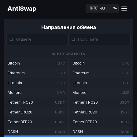
AntiSwap
Направления обмена
КРИПТОВАЛЮТА
Bitcoin
Bitcoin
BTC
BTC
Ethereum
Ethereum
ETH
ETH
Litecoin
Litecoin
LTC
LTC
Monero
Monero
XMR
XMR
Tether TRC20
Tether TRC20
USDT
USDT
Tether ERC20
Tether ERC20
USDT
USDT
Tether BEP20
Tether BEP20
USDT
USDT
DASH
DASH
DASH
DASH