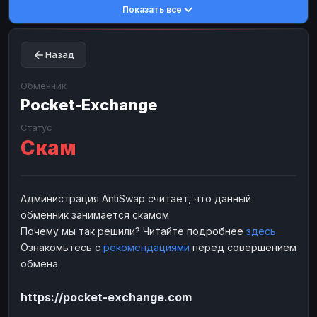
Показать все
Toncoin
Toncoin
TON
TON
Dogecoin
Dogecoin
DOGE
DOGE
Назад
TRX
TRX
TRON
TRON
Bitcoin Cash
Bitcoin Cash
BCH
BCH
Обменник
BinanceCoin
Pocket-Exchange
BinanceCoin
BEP20
BEP20
Ether Classic
Ether Classic
ETC
ETC
Статус
Скам
Solana
Solana
SOL
SOL
Ripple
Ripple
XRP
XRP
ЭЛЕКТРОННЫЕ ДЕНЬГИ
Администрация AntiSwap считает, что данный
обменник занимается скамом
Paxum
Paxum
USD
USD
Почему мы так решили? Читайте подробнее
здесь
Perfect Money
Perfect Money
USD
USD
Ознакомьтесь с
рекомендациями
перед совершением
Payoneer
Payoneer
USD
USD
обмена
PayPal
PayPal
USD
USD
https://pocket-exchange.com
Payeer
Payeer
USD
USD