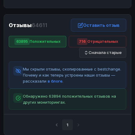
ЮMoney
ЮMoney
RUB
RUB
БАЛАНСЫ КРИПТОБИРЖ
Отзывы
64611
Binance
Binance
Оставить отзыв
RUB
RUB
ИНТЕРНЕТ БАНКИНГ
63895
Положительных
716
Отрицательных
СБЕР
СБЕР
RUB
RUB
Сначала старые
Альфа-Банк
Альфа-Банк
RUB
RUB
Райффайзен
Райффайзен
RUB
RUB
Мы скрыли отзывы, скопированные с bestchange.
ВТБ
ВТБ
RUB
RUB
Почему и как теперь устроены наши отзывы —
рассказали
в блоге
.
Т-Банк
Т-Банк
RUB
RUB
ДЕНЕЖНЫЕ ПЕРЕВОДЫ
Обнаружено 63894 положительных отзывов на
других мониторингах.
ЗК
ЗК
USD
USD
WU
WU
USD
USD
НАЛИЧНЫЕ ДЕНЬГИ
1
Наличные
Наличные
RUB
RUB