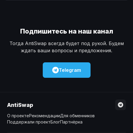
Наличные
Наличные
USD
USD
Наличные
Наличные
KZT
KZT
Подпишитесь на наш канал
Тогда AntiSwap всегда будет под рукой. Будем
ждать ваши вопросы и предложения.
Telegram
AntiSwap
О проекте
Рекомендации
Для обменников
Поддержали проект
Блог
Партнёрка