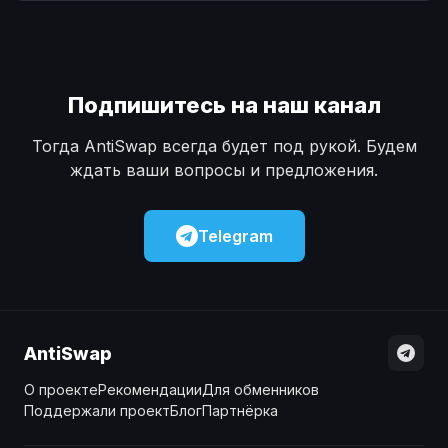
Наличные
Наличные
USD
USD
Наличные
Наличные
KZT
KZT
Подпишитесь на наш канал
Тогда AntiSwap всегда будет под рукой. Будем
ждать ваши вопросы и предложения.
Telegram
AntiSwap
О проекте
Рекомендации
Для обменников
Поддержали проект
Блог
Партнёрка