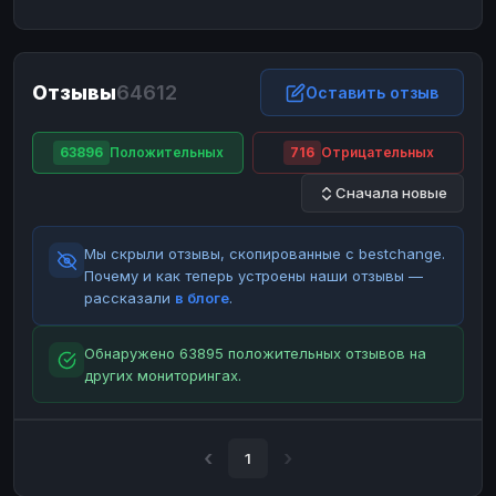
ЮMoney
ЮMoney
RUB
RUB
БАЛАНСЫ КРИПТОБИРЖ
Отзывы
64612
Binance
Binance
Оставить отзыв
RUB
RUB
ИНТЕРНЕТ БАНКИНГ
63896
Положительных
716
Отрицательных
СБЕР
СБЕР
RUB
RUB
Сначала новые
Альфа-Банк
Альфа-Банк
RUB
RUB
Райффайзен
Райффайзен
RUB
RUB
Мы скрыли отзывы, скопированные с bestchange.
ВТБ
ВТБ
RUB
RUB
Почему и как теперь устроены наши отзывы —
рассказали
в блоге
.
Т-Банк
Т-Банк
RUB
RUB
ДЕНЕЖНЫЕ ПЕРЕВОДЫ
Обнаружено 63895 положительных отзывов на
других мониторингах.
ЗК
ЗК
USD
USD
WU
WU
USD
USD
НАЛИЧНЫЕ ДЕНЬГИ
1
Наличные
Наличные
RUB
RUB