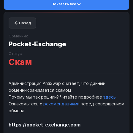
Показать все
Toncoin
Toncoin
TON
TON
Dogecoin
Dogecoin
DOGE
DOGE
Назад
TRX
TRX
TRON
TRON
Bitcoin Cash
Bitcoin Cash
BCH
BCH
Обменник
BinanceCoin
Pocket-Exchange
BinanceCoin
BEP20
BEP20
Ether Classic
Ether Classic
ETC
ETC
Статус
Скам
Solana
Solana
SOL
SOL
Ripple
Ripple
XRP
XRP
ЭЛЕКТРОННЫЕ ДЕНЬГИ
Администрация AntiSwap считает, что данный
обменник занимается скамом
Paxum
Paxum
USD
USD
Почему мы так решили? Читайте подробнее
здесь
Perfect Money
Perfect Money
USD
USD
Ознакомьтесь с
рекомендациями
перед совершением
Payoneer
Payoneer
USD
USD
обмена
PayPal
PayPal
USD
USD
https://pocket-exchange.com
Payeer
Payeer
USD
USD