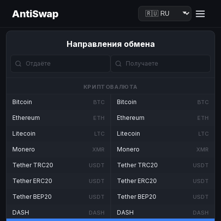
AntiSwap
Направления обмена
КРИПТОВАЛЮТА
Bitcoin
Bitcoin
BTC
BTC
Ethereum
Ethereum
ETH
ETH
Litecoin
Litecoin
LTC
LTC
Monero
Monero
XMR
XMR
Tether TRC20
Tether TRC20
USDT
USDT
Tether ERC20
Tether ERC20
USDT
USDT
Tether BEP20
Tether BEP20
USDT
USDT
DASH
DASH
DASH
DASH