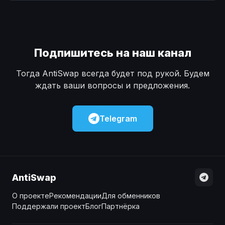
Наличные
Наличные
USD
USD
Наличные
Наличные
KZT
KZT
Подпишитесь на наш канал
Тогда AntiSwap всегда будет под рукой. Будем
ждать ваши вопросы и предложения.
Telegram
AntiSwap
О проекте
Рекомендации
Для обменников
Поддержали проект
Блог
Партнёрка