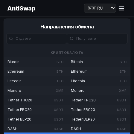
AntiSwap
Направления обмена
КРИПТОВАЛЮТА
Bitcoin
Bitcoin
BTC
BTC
Ethereum
Ethereum
ETH
ETH
Litecoin
Litecoin
LTC
LTC
Monero
Monero
XMR
XMR
Tether TRC20
Tether TRC20
USDT
USDT
Tether ERC20
Tether ERC20
USDT
USDT
Tether BEP20
Tether BEP20
USDT
USDT
DASH
DASH
DASH
DASH