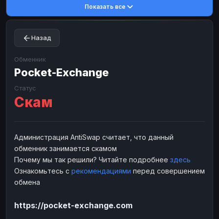
Показать все
Toncoin
Toncoin
TON
TON
Dogecoin
Dogecoin
DOGE
DOGE
Назад
TRX
TRX
TRON
TRON
Bitcoin Cash
Bitcoin Cash
BCH
BCH
Обменник
BinanceCoin
Pocket-Exchange
BinanceCoin
BEP20
BEP20
Ether Classic
Ether Classic
ETC
ETC
Статус
Скам
Solana
Solana
SOL
SOL
Ripple
Ripple
XRP
XRP
ЭЛЕКТРОННЫЕ ДЕНЬГИ
Администрация AntiSwap считает, что данный
обменник занимается скамом
Paxum
Paxum
USD
USD
Почему мы так решили? Читайте подробнее
здесь
Perfect Money
Perfect Money
USD
USD
Ознакомьтесь с
рекомендациями
перед совершением
Payoneer
Payoneer
USD
USD
обмена
PayPal
PayPal
USD
USD
https://pocket-exchange.com
Payeer
Payeer
USD
USD