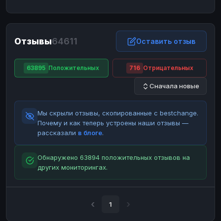
ЮMoney
ЮMoney
RUB
RUB
БАЛАНСЫ КРИПТОБИРЖ
Отзывы
64611
Binance
Binance
Оставить отзыв
RUB
RUB
ИНТЕРНЕТ БАНКИНГ
63895
Положительных
716
Отрицательных
СБЕР
СБЕР
RUB
RUB
Сначала новые
Альфа-Банк
Альфа-Банк
RUB
RUB
Райффайзен
Райффайзен
RUB
RUB
Мы скрыли отзывы, скопированные с bestchange.
ВТБ
ВТБ
RUB
RUB
Почему и как теперь устроены наши отзывы —
рассказали
в блоге
.
Т-Банк
Т-Банк
RUB
RUB
ДЕНЕЖНЫЕ ПЕРЕВОДЫ
Обнаружено 63894 положительных отзывов на
других мониторингах.
ЗК
ЗК
USD
USD
WU
WU
USD
USD
НАЛИЧНЫЕ ДЕНЬГИ
1
Наличные
Наличные
RUB
RUB