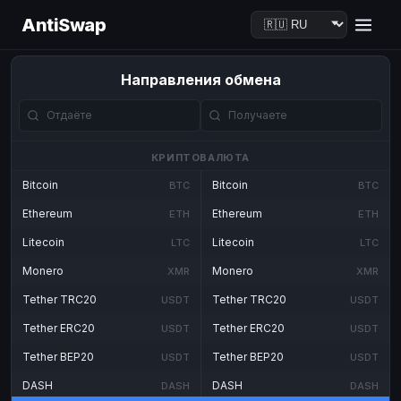
AntiSwap
Направления обмена
КРИПТОВАЛЮТА
Bitcoin
Bitcoin
BTC
BTC
Ethereum
Ethereum
ETH
ETH
Litecoin
Litecoin
LTC
LTC
Monero
Monero
XMR
XMR
Tether TRC20
Tether TRC20
USDT
USDT
Tether ERC20
Tether ERC20
USDT
USDT
Tether BEP20
Tether BEP20
USDT
USDT
DASH
DASH
DASH
DASH