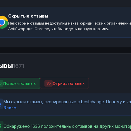
Скрытые отзывы
Некоторые отзывы недоступны из-за юридических ограничений
AntiSwap для Chrome, чтобы видеть полную картину.
ывы
1671
Положительных
Отрицательных
6
35
Мы скрыли отзывы, скопированные с bestchange. Почему и 
блоге
.
Обнаружено 1636 положительных отзывов на других монитор