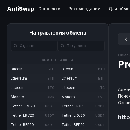
AntiSwap
О проекте
Рекомендации
Для обме
Направления обмена
Обмен
КРИПТОВАЛЮТА
Pr
Bitcoin
Bitcoin
BTC
BTC
Ethereum
Ethereum
ETH
ETH
Litecoin
Litecoin
LTC
LTC
Админ
Почем
Monero
Monero
XMR
XMR
Озна
Tether TRC20
Tether TRC20
USDT
USDT
Tether ERC20
Tether ERC20
USDT
USDT
http
Tether BEP20
Tether BEP20
USDT
USDT