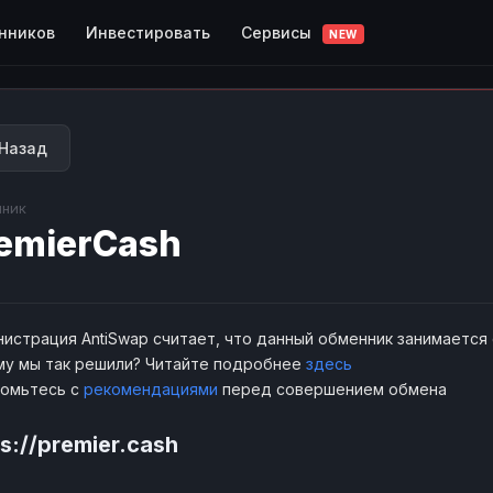
Сервисы
нников
Инвестировать
NEW
Назад
ник
emierCash
истрация AntiSwap считает, что данный обменник занимается
у мы так решили? Читайте подробнее
здесь
комьтесь с
рекомендациями
перед совершением обмена
s://premier.cash