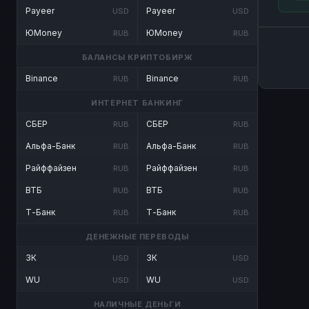
Payeer
Payeer
USD
USD
ЮMoney
ЮMoney
RUB
RUB
БАЛАНСЫ КРИПТОБИРЖ
Binance
Binance
RUB
RUB
ИНТЕРНЕТ БАНКИНГ
СБЕР
СБЕР
RUB
RUB
Альфа-Банк
Альфа-Банк
RUB
RUB
Райффайзен
Райффайзен
RUB
RUB
ВТБ
ВТБ
RUB
RUB
Т-Банк
Т-Банк
RUB
RUB
ДЕНЕЖНЫЕ ПЕРЕВОДЫ
ЗК
ЗК
USD
USD
WU
WU
USD
USD
НАЛИЧНЫЕ ДЕНЬГИ