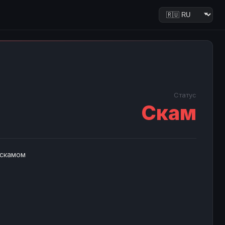
Статус
Скам
 скамом