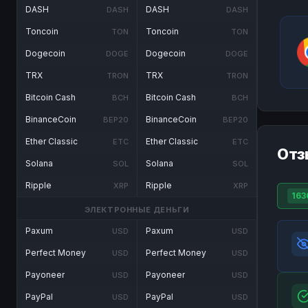
DASH
DASH
DASH
DASH
Toncoin
Toncoin
TON
TON
Dogecoin
Dogecoin
DOGE
DOGE
TRX
TRX
TRON
TRON
Bitcoin Cash
Bitcoin Cash
BCH
BCH
BinanceCoin
BinanceCoin
BEP20
BEP20
Ether Classic
Ether Classic
ETC
ETC
Отз
Solana
Solana
SOL
SOL
Ripple
Ripple
XRP
XRP
163
ЭЛЕКТРОННЫЕ ДЕНЬГИ
Paxum
Paxum
USD
USD
Perfect Money
Perfect Money
USD
USD
Payoneer
Payoneer
USD
USD
PayPal
PayPal
USD
USD